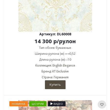
Артикул: DL60008
14 300
р
/рулон
Тип обоев: бумажные
Ширина рулона (м): ⟷0,52
Длина рулона (м): ↕10
Коллекция: English Elegance
Бренд: KT Exclusive
Страна: Германия
Купить
НОВИНКА
ШОУРУМ
ВИДЕО