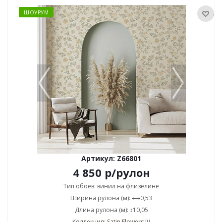
ШОУРУМ
Артикул: Z66801
4 850
р
/рулон
Тип обоев: винил на флизелине
Ширина рулона (м): ⟷0,53
Длина рулона (м): ↕10,05
Коллекция: Satin Flowers IV