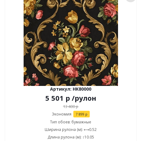
Артикул: HK80000
5 501
р
/рулон
13 400
р
Экономия
7 899
р
Тип обоев: бумажные
Ширина рулона (м): ⟷0.52
Длина рулона (м): ↕10.05