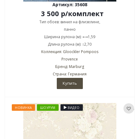
Артикул: 35608
3 500
р
/комплект
Тип обоев: винил на флизелине,
панно
Ширина рулона (м): ⟷1,59
Длина рулона (м): ↕2,70
Коллекция: Gloockler Pompoos
Provence
Бренд: Marburg
Страна: Германия
Купить
НОВИНКА
ШОУРУМ
ВИДЕО