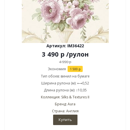
Артикул: IM36422
3 490
р
/рулон
4 990
р
Экономия
1 500
р
Тип обоев: винил на бумаге
Ширина рулона (м): ⟷0,52
Длина рулона (м): ↕10,05
Коллекция: Silks & Textures II
Бренд: Aura
Страна: Англия
Купить