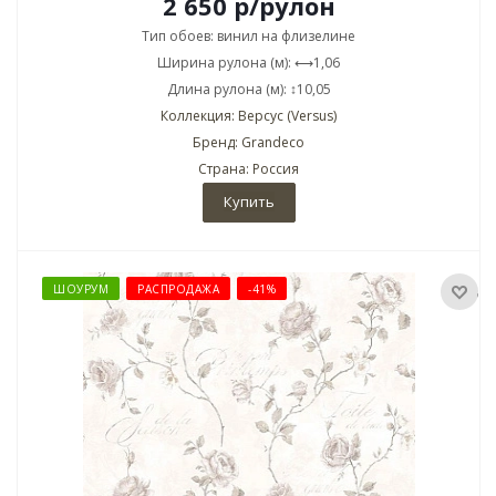
2 650
р
/рулон
Тип обоев: винил на флизелине
Ширина рулона (м): ⟷1,06
Длина рулона (м): ↕10,05
Коллекция: Версус (Versus)
Бренд: Grandeco
Страна: Россия
Купить
ШОУРУМ
РАСПРОДАЖА
-41%