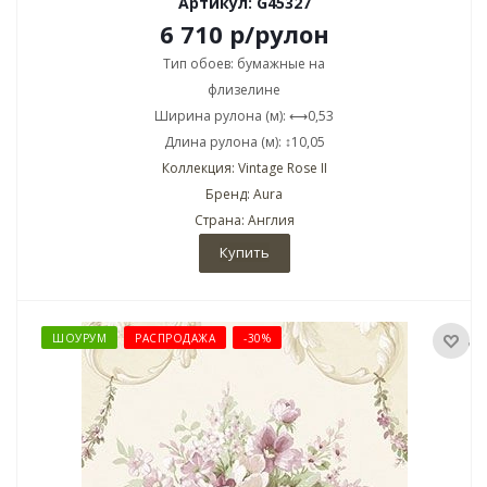
Артикул: G45327
6 710
р
/рулон
Тип обоев: бумажные на
флизелине
Ширина рулона (м): ⟷0,53
Длина рулона (м): ↕10,05
Коллекция: Vintage Rose II
Бренд: Aura
Страна: Англия
Купить
ШОУРУМ
РАСПРОДАЖА
-30%