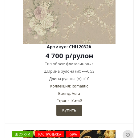
Артикул: CHI12032A
4 700
р
/рулон
Тип обоев: флизелиновые
Ширина рулона (м): ⟷0,53
Длина рулона (м): ↕10
Коллекция: Romantic
Бренд: Aura
Страна: Китай
Купить
ШОУРУМ
РАСПРОДАЖА
-59%