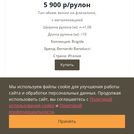
5 900
р
/рулон
Тип обоев: винил на флизелине,
с металлизацией
Ширина рулона (м): ⟷1,06
Длина рулона (м): ↕10
Коллекция: Brigida
Бренд: Bernardo Bartalucci
Страна: Италия
Купить
Мы используем файлы cookie для улучшения работы
ШОУРУМ
сайта и обработки персональных данных. Продолжая
использовать сайт, вы соглашаетесь с
Политикой
использования cookie
и
Политикой
конфендициальности
.
Принять