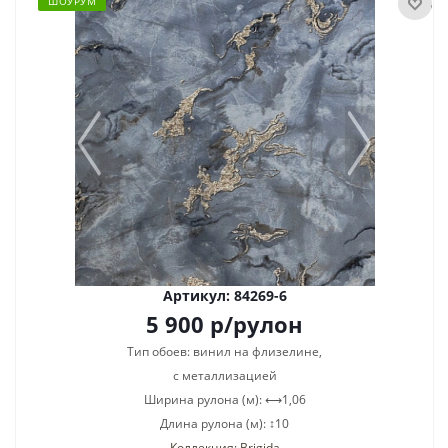
ШОУРУМ
Артикул: 84269-6
5 900
р
/рулон
Тип обоев: винил на флизелине,
с металлизацией
Ширина рулона (м): ⟷1,06
Длина рулона (м): ↕10
Коллекция: Brigida