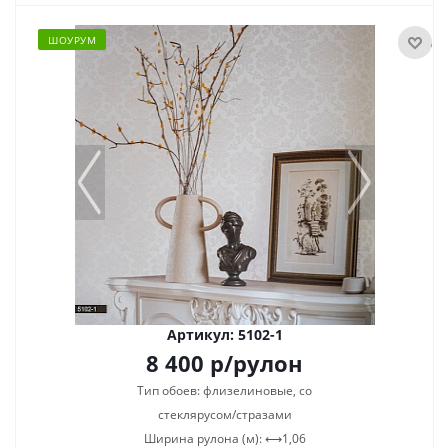
ШОУРУМ
Артикул: 5102-1
8 400
р
/рулон
Тип обоев: флизелиновые, со
стеклярусом/стразами
Ширина рулона (м): ⟷1,06