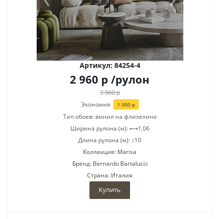
Артикул: 84254-4
2 960
р
/рулон
3 960
р
Экономия
1 000
р
Тип обоев: винил на флизелине
Ширина рулона (м): ⟷1,06
Длина рулона (м): ↕10
Коллекция: Marisa
Бренд: Bernardo Bartalucci
Страна: Италия
Купить