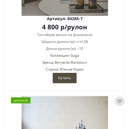
Артикул: 84285-7
4 800
р
/рулон
Тип обоев: винил на флизелине
Ширина рулона (м): ⟷1,06
Длина рулона (м): ↕10
Коллекция: Gaga
Бренд: Bernardo Bartalucci
Страна: Южная Корея
Купить
ШОУРУМ