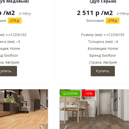
Дуб Медовый)
(Дуб Серый)
р
/м2
2 511 р
/м2
2 790
р
2 790
р
мия
279 р
Экономия
279 р
мм): ⟷1220x183
Размер (мм): ⟷1220x183
на (мм): ↕4
Толщина (мм): ↕4
кция: Home
Коллекция: Home
д: Evofloor
Бренд: Evofloor
на: Австрия
Страна: Австрия
Купить
Купить
ШОУРУМ
-10%