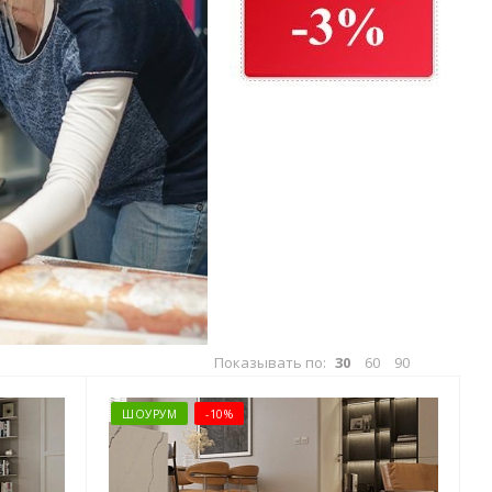
Показывать по:
30
60
90
ШОУРУМ
-10%