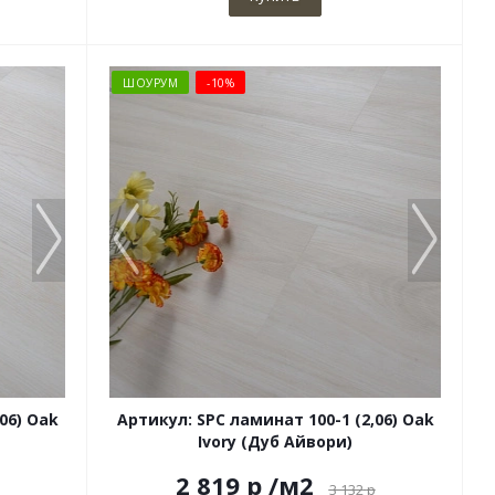
ШОУРУМ
-10%
06) Оak
Артикул: SPC ламинат 100-1 (2,06) Оak
Ivory (Дуб Айвори)
2 819 р
/м2
3 132
р