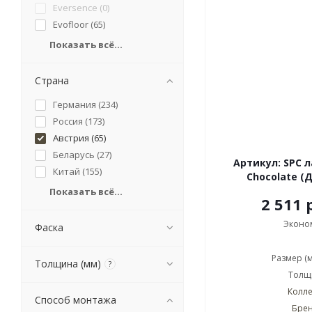
Eversence (
0
)
Evofloor (
65
)
Показать всё...
Страна
Германия (
234
)
Россия (
173
)
Австрия (
65
)
Беларусь (
27
)
Артикул: SPC 
Китай (
155
)
Chocolate (
Показать всё...
2 511 
Эконо
Фаска
Размер (
Толщина (мм)
?
Толщи
Колле
Способ монтажа
Брен