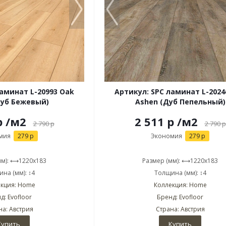
ламинат L-20993 Oak
Артикул: SPC ламинат L-2024
Дуб Бежевый)
Ashen (Дуб Пепельный)
р
/м2
2 511 р
/м2
2 790
р
2 790
р
мия
279 р
Экономия
279 р
мм): ⟷1220x183
Размер (мм): ⟷1220x183
на (мм): ↕4
Толщина (мм): ↕4
кция: Home
Коллекция: Home
д: Evofloor
Бренд: Evofloor
на: Австрия
Страна: Австрия
Купить
Купить