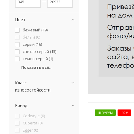
Цвет
бежевый (
19
)
белый (
0
)
серый (
16
)
светло-серый (
15
)
темно-серый (
1
)
Показать всё...
Класс
износостойкости
Бренд
ШОУРУМ
-10%
Corkstyle (
0
)
Cuberta (
0
)
Egger (
0
)