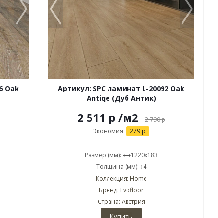
6 Oak
Артикул: SPC ламинат L-20092 Oak
Antiqe (Дуб Антик)
2 511 р
/м2
2 790
р
Экономия
279 р
Размер (мм): ⟷1220x183
Толщина (мм): ↕4
Коллекция: Home
Бренд: Evofloor
Страна: Австрия
Купить