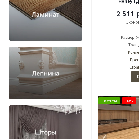
Honey (
2 511 
Эконо
Размер (
Толщи
Колле
Брен
Стра
ШОУРУМ
-10%