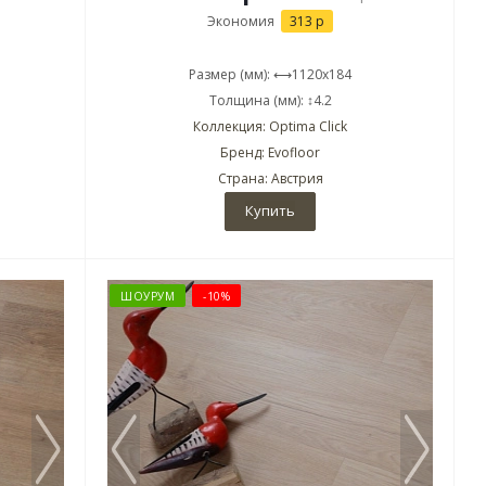
Экономия
313 р
Размер (мм): ⟷1120x184
Толщина (мм): ↕4.2
Коллекция: Optima Click
Бренд: Evofloor
Страна: Австрия
Купить
ШОУРУМ
-10%