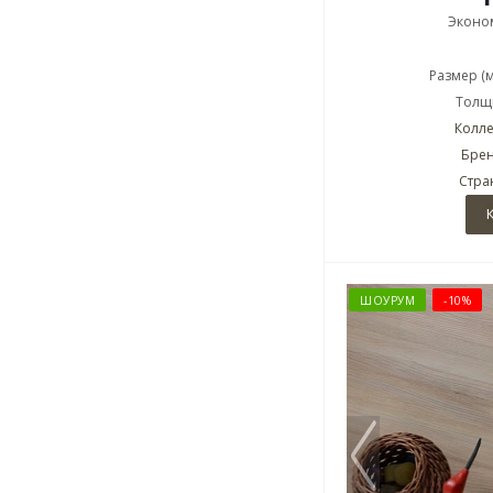
Эконо
Размер (
Толщи
Колле
Брен
Стра
ШОУРУМ
-10%