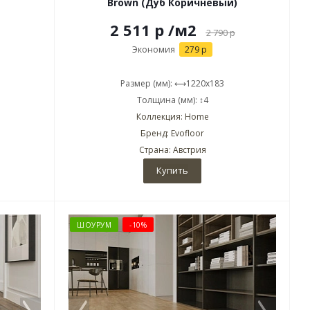
Brown (Дуб Коричневый)
2 511 р
/м2
2 790
р
Экономия
279 р
Размер (мм): ⟷1220x183
Толщина (мм): ↕4
Коллекция: Home
Бренд: Evofloor
Страна: Австрия
Купить
ШОУРУМ
-10%