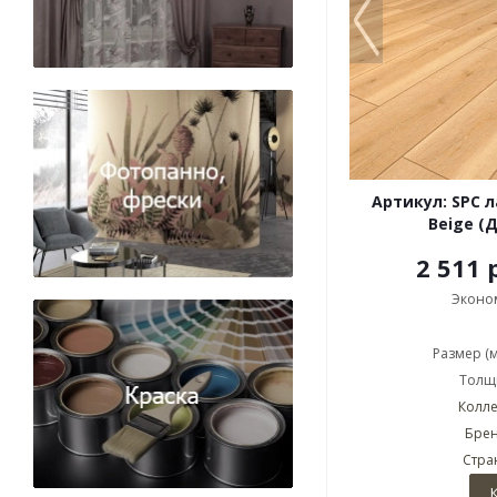
Артикул: SPC 
Beige (
2 511 
Эконо
Размер (
Толщи
Колле
Брен
Стра