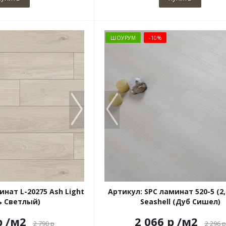
ШОУРУМ
-10%
инат L-20275 Ash Light
Артикул: SPC ламинат 520-5 (2,
ь Светлый)
Seashell (Дуб Сишел)
р
/м2
2 066 р
/м2
2 790
р
2 296
р