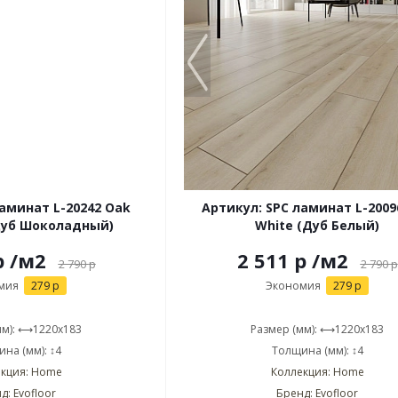
ламинат L-20242 Oak
Артикул: SPC ламинат L-2009
Дуб Шоколадный)
White (Дуб Белый)
р
/м2
2 511 р
/м2
2 790
р
2 790
р
мия
279 р
Экономия
279 р
мм): ⟷1220x183
Размер (мм): ⟷1220x183
на (мм): ↕4
Толщина (мм): ↕4
кция: Home
Коллекция: Home
д: Evofloor
Бренд: Evofloor