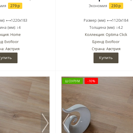
мия
279 р
Экономия
230 р
мм): ⟷1220x183
Размер (мм): ⟷1120x184
на (мм): ↕4
Толщина (мм): ↕4.2
кция: Home
Коллекция: Optima Click
д: Evofloor
Бренд: Evofloor
на: Австрия
Страна: Австрия
Купить
Купить
ШОУРУМ
-10%