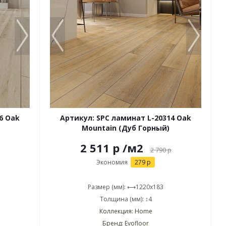
6 Oak
Артикул: SPC ламинат L-20314 Oak
Mountain (Дуб Горный)
2 511 р
/м2
2 790
р
Экономия
279 р
Размер (мм): ⟷1220x183
Толщина (мм): ↕4
Коллекция: Home
Бренд: Evofloor