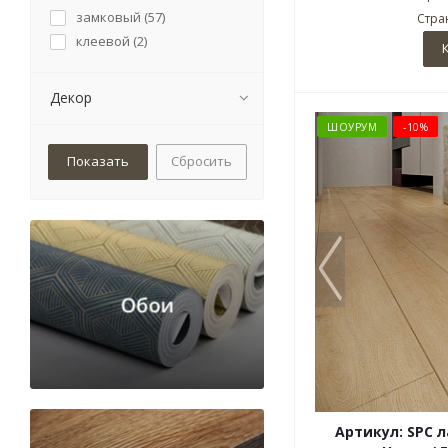
замковый (
57
)
Стра
клеевой (
2
)
Декор
ШОУРУМ
-10%
Сбросить
Артикул: SPC 