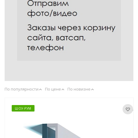
По популярности
По цене
По новизне
ШОУ-РУМ