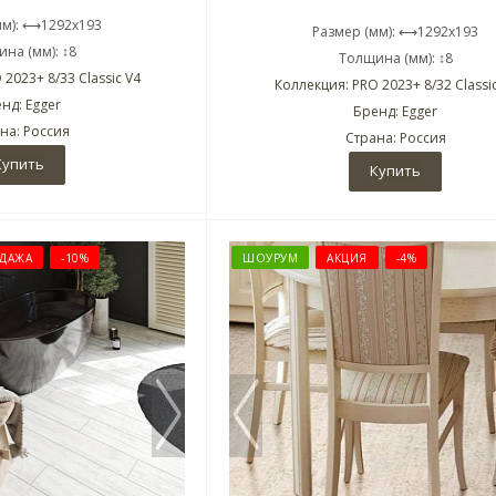
мм): ⟷1292x193
Размер (мм): ⟷1292x193
на (мм): ↕8
Толщина (мм): ↕8
2023+ 8/33 Classic V4
Коллекция: PRO 2023+ 8/32 Classi
нд: Egger
Бренд: Egger
на: Россия
Страна: Россия
Купить
Купить
ДАЖА
-10%
ШОУРУМ
АКЦИЯ
-4%