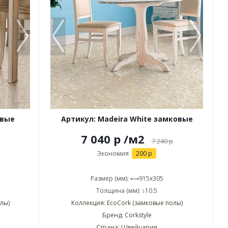
овые
Артикул: Madeira White замковые
7 040 р
/м2
7 240
р
Экономия
200 р
Размер (мм): ⟷915x305
Толщина (мм): ↕10.5
лы)
Коллекция: EcoCork (замковые полы)
Бренд: Corkstyle
Страна: Швейцария