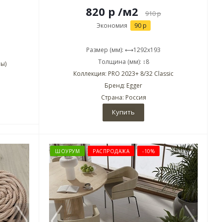
820 р
/м2
910
р
Экономия
90 р
Размер (мм): ⟷1292x193
Толщина (мм): ↕8
ы)
Коллекция: PRO 2023+ 8/32 Classic
Бренд: Egger
Страна: Россия
Купить
ШОУРУМ
РАСПРОДАЖА
-10%