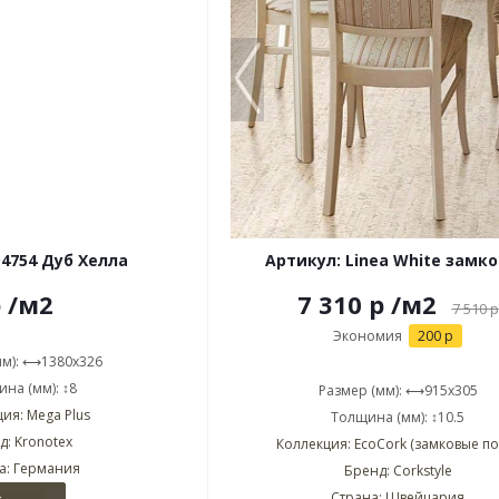
D4754 Дуб Хелла
Артикул: Linea White замк
р
/м2
7 310 р
/м2
7 510
р
Экономия
200 р
мм): ⟷1380x326
на (мм): ↕8
Размер (мм): ⟷915x305
ия: Mega Plus
Толщина (мм): ↕10.5
д: Kronotex
Коллекция: EcoCork (замковые по
а: Германия
Бренд: Corkstyle
Страна: Швейцария