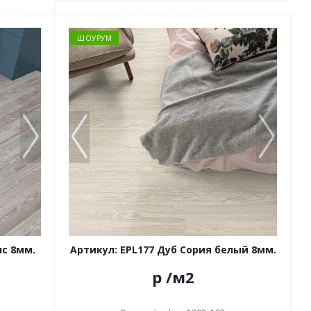
ШОУРУМ
нс 8мм.
Артикул: EPL177 Дуб Сория белый 8мм.
р
/м2