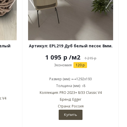
белый
Артикул: EPL219 Дуб белый песок 8мм.
1 095 р
/м2
1 215
р
Экономия
120 р
Размер (мм): ⟷1292x193
Толщина (мм): ↕8
Коллекция: PRO 2023+ 8/33 Classic V4
c V4
Бренд: Egger
Страна: Россия
Купить