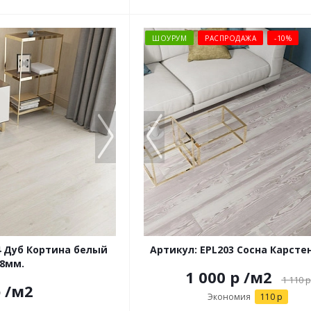
ШОУРУМ
РАСПРОДАЖА
-10%
4 Дуб Кортина белый
Артикул: EPL203 Сосна Карсте
8мм.
1 000 р
/м2
1 110
р
р
/м2
Экономия
110 р