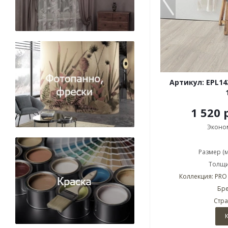
Артикул: EPL1
1 520 
Эконо
Размер (
Толщи
Коллекция: PRO 
Бре
Стра