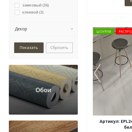
замковый (
36
)
клеевой (
3
)
Декор
ШОУРУМ
РАСПРО
Сбросить
Артикул: EPL2
бел