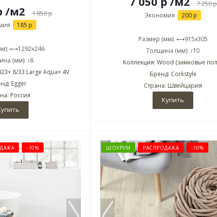
7 050 р
/м2
7 250
р
р
/м2
1 850
р
Экономия
200 р
мия
185 р
Размер (мм): ⟷915x305
мм): ⟷1292x246
Толщина (мм): ↕10
на (мм): ↕8
Коллекция: Wood (замковые пол
23+ 8/33 Large Aqua+ 4V
Бренд: Corkstyle
нд: Egger
Страна: Швейцария
на: Россия
Купить
Купить
ДАЖА
-10%
ШОУРУМ
РАСПРОДАЖА
-10%