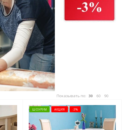
Показывать по:
30
60
90
ШОУРУМ
АКЦИЯ
-3%