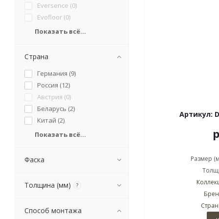
Eversence (
0
)
Evofloor (
0
)
Показать всё...
Страна
Германия (
9
)
Россия (
12
)
Австрия (
0
)
Беларусь (
2
)
Артикул: 
Китай (
2
)
Показать всё...
Размер (
Фаска
Толщи
Коллекц
Толщина (мм)
?
Брен
Стран
Способ монтажа