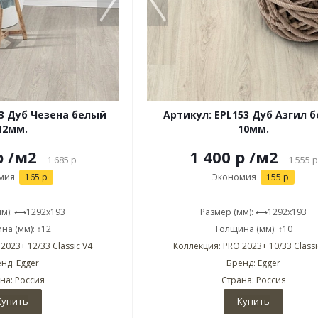
43 Дуб Чезена белый
Артикул: EPL153 Дуб Азгил 
12мм.
10мм.
р
/м2
1 400 р
/м2
1 685
р
1 555
р
мия
165 р
Экономия
155 р
мм): ⟷1292x193
Размер (мм): ⟷1292x193
на (мм): ↕12
Толщина (мм): ↕10
2023+ 12/33 Classic V4
Коллекция: PRO 2023+ 10/33 Classi
нд: Egger
Бренд: Egger
на: Россия
Страна: Россия
Купить
Купить