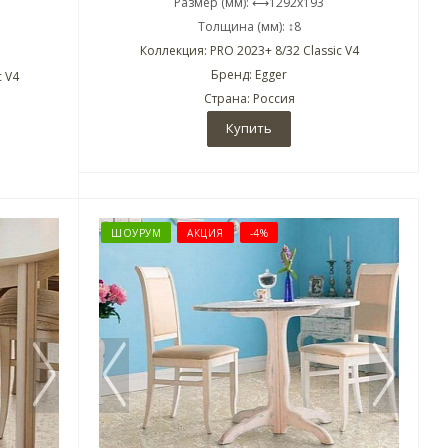
Размер (мм): ⟷1292x193
Толщина (мм): ↕8
Коллекция: PRO 2023+ 8/32 Classic V4
Бренд: Egger
c V4
Страна: Россия
Купить
ШОУРУМ
АКЦИЯ
-4%