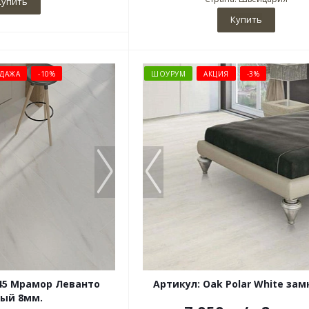
Купить
Купить
ДАЖА
-10%
ШОУРУМ
АКЦИЯ
-3%
45 Мрамор Леванто
Артикул: Oak Polar White за
ый 8мм.