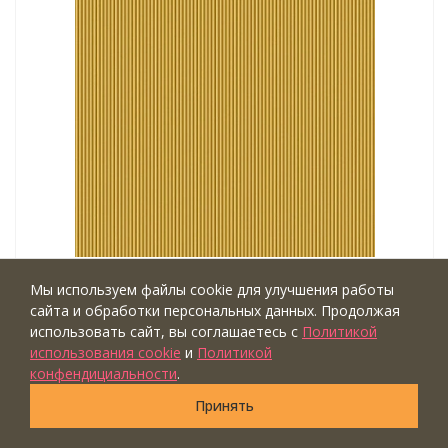
Артикул: Z12801
Мы используем файлы cookie для улучшения работы
13 500
р
/рулон
сайта и обработки персональных данных. Продолжая
Тип обоев: винил на флизелине,
использовать сайт, вы соглашаетесь с
Политикой
антивандальные
использования cookie
и
Политикой
Ширина рулона (м): ⟷0,7
конфендициальности
.
Длина рулона (м): ↕10,05
Принять
Коллекция: Lamborghini 3
Бренд: Zambaiti Parati