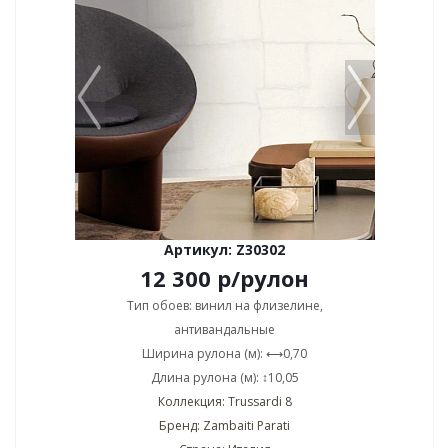
Артикул: Z30302
12 300
р
/рулон
Тип обоев: винил на флизелине,
антивандальные
Ширина рулона (м): ⟷0,70
Длина рулона (м): ↕10,05
Коллекция: Trussardi 8
Бренд: Zambaiti Parati