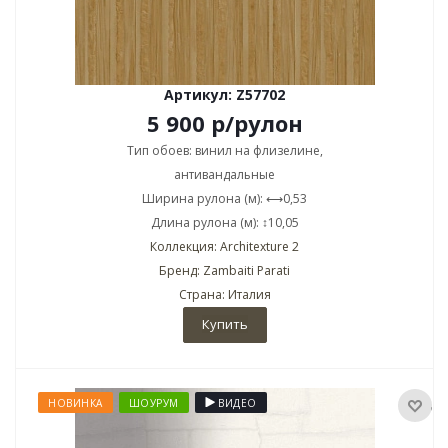
Артикул: Z57702
5 900
р
/рулон
Тип обоев: винил на флизелине,
антивандальные
Ширина рулона (м): ⟷0,53
Длина рулона (м): ↕10,05
Коллекция: Architexture 2
Бренд: Zambaiti Parati
Страна: Италия
Купить
НОВИНКА
ШОУРУМ
ВИДЕО