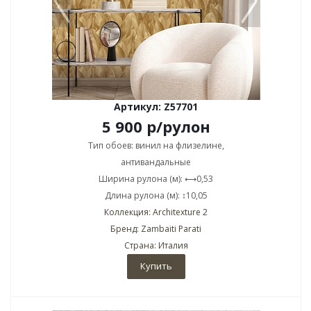
Артикул: Z57701
5 900
р
/рулон
Тип обоев: винил на флизелине,
антивандальные
Ширина рулона (м): ⟷0,53
Длина рулона (м): ↕10,05
Коллекция: Architexture 2
Бренд: Zambaiti Parati
Страна: Италия
Купить