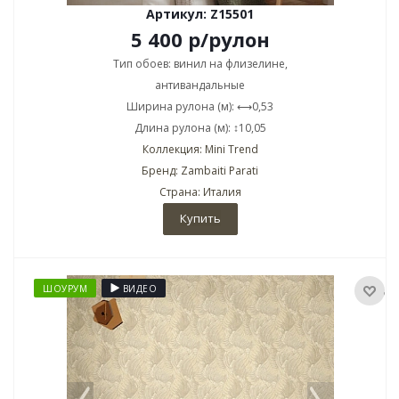
Артикул: Z15501
5 400
р
/рулон
Тип обоев: винил на флизелине,
антивандальные
Ширина рулона (м): ⟷0,53
Длина рулона (м): ↕10,05
Коллекция: Mini Trend
Бренд: Zambaiti Parati
Страна: Италия
Купить
ШОУРУМ
ВИДЕО