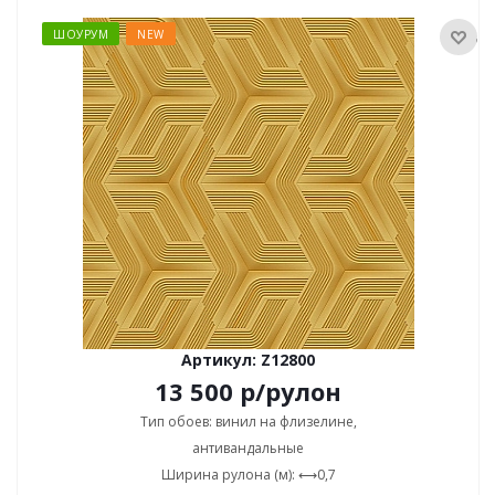
ШОУРУМ
NEW
Артикул: Z12800
13 500
р
/рулон
Тип обоев: винил на флизелине,
антивандальные
Ширина рулона (м): ⟷0,7