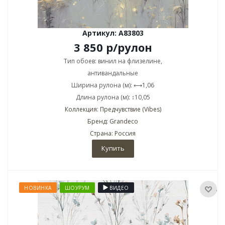
Артикул: A83803
3 850
р
/рулон
Тип обоев: винил на флизелине,
антивандальные
Ширина рулона (м): ⟷1,06
Длина рулона (м): ↕10,05
Коллекция: Предчувствие (Vibes)
Бренд: Grandeco
Страна: Россия
Купить
НОВИНКА
ШОУРУМ
ВИДЕО