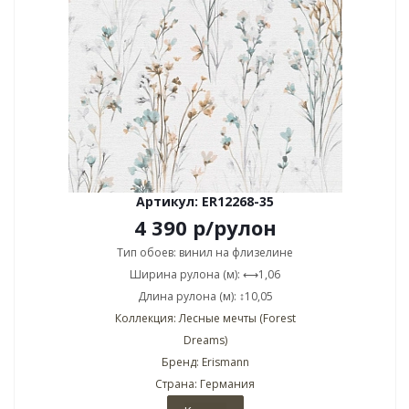
Артикул: ER12268-35
4 390
р
/рулон
Тип обоев: винил на флизелине
Ширина рулона (м): ⟷1,06
Длина рулона (м): ↕10,05
Коллекция: Лесные мечты (Forest
Dreams)
Бренд: Erismann
Страна: Германия