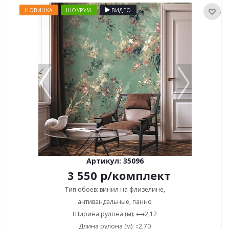
НОВИНКА
ШОУРУМ
ВИДЕО
Артикул: 35096
3 550
р
/комплект
Тип обоев: винил на флизелине,
антивандальные, панно
Ширина рулона (м): ⟷2,12
Длина рулона (м): ↕2,70