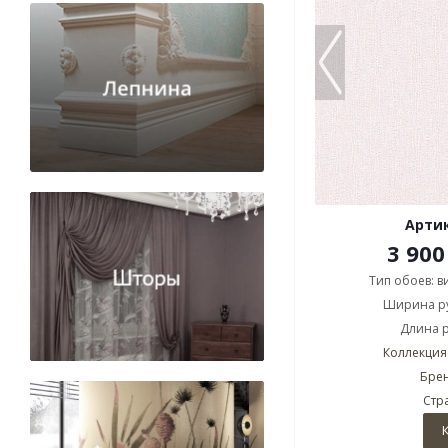
Артик
3 900
Тип обоев: 
Ширина ру
Длина р
Коллекция: 
Брен
Стр