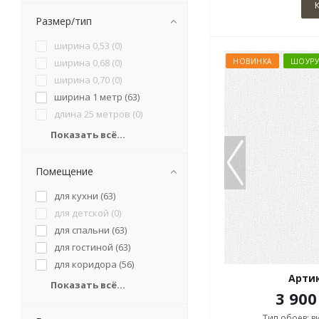
Размер/тип
ширина 0,53 (
0
)
ширина 0,68 (
0
)
НОВИНКА
ШОУР
ширина 0,70 (
0
)
ширина 1 метр (
63
)
длина 25 метров (
0
)
Показать всё...
Помещение
для кухни (
63
)
для детской (
0
)
для спальни (
63
)
для гостиной (
63
)
для коридора (
56
)
Артик
Показать всё...
3 900
Тип обоев: 