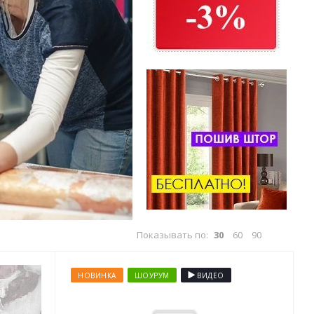
Показывать по:
30
60
90
НОВИНКА
ШОУРУМ
ВИДЕО