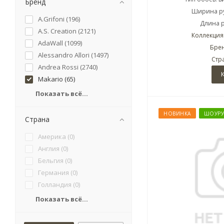
Бренд
Ширина ру
A.Grifoni (
196
)
Длина р
A.S. Creation (
2121
)
Коллекция: 
AdaWall (
1099
)
Брен
Alessandro Allori (
1497
)
Стр
Andrea Rossi (
2740
)
Makario (
65
)
Показать всё...
НОВИНКА
ШОУР
Страна
Америка (
0
)
Англия (
0
)
Бельгия (
0
)
Германия (
0
)
Голландия (
0
)
Показать всё...