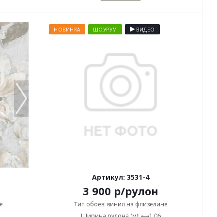
НОВИНКА
ШОУРУМ
ВИДЕО
Артикул: 3531-4
3 900
р
/рулон
е
Тип обоев: винил на флизелине
Ширина рулона (м): ⟷1,06