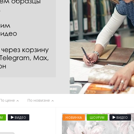
По цене
По новизне
УМ
ВИДЕО
НОВИНКА
ШОУРУМ
ВИДЕО