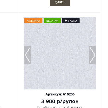
Купить
НОВИНКА
ШОУРУМ
ВИДЕО
Артикул: 610206
3 900
р
/рулон
е
Тип обоев: винил на флизелине