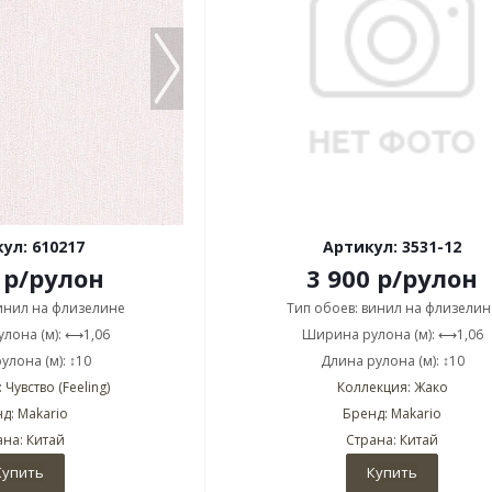
ул: 610217
Артикул: 3531-12
р
/рулон
3 900
р
/рулон
винил на флизелине
Тип обоев: винил на флизелин
лона (м): ⟷1,06
Ширина рулона (м): ⟷1,06
улона (м): ↕10
Длина рулона (м): ↕10
Чувство (Feeling)
Коллекция: Жако
д: Makario
Бренд: Makario
ана: Китай
Страна: Китай
Купить
Купить