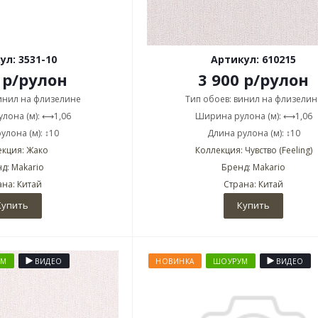
ул: 3531-10
Артикул: 610215
р
/рулон
3 900
р
/рулон
винил на флизелине
Тип обоев: винил на флизелин
лона (м): ⟷1,06
Ширина рулона (м): ⟷1,06
улона (м): ↕10
Длина рулона (м): ↕10
екция: Жако
Коллекция: Чувство (Feeling)
д: Makario
Бренд: Makario
ана: Китай
Страна: Китай
Купить
Купить
УМ
ВИДЕО
НОВИНКА
ШОУРУМ
ВИДЕО