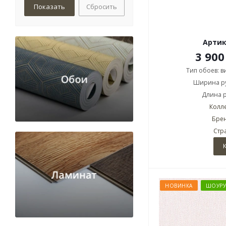
Сбросить
Артик
3 900
Тип обоев: 
Ширина ру
Длина р
Колл
Брен
Стр
НОВИНКА
ШОУР