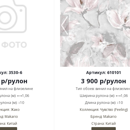
ул: 3530-6
Артикул: 610101
р
/рулон
3 900
р
/рулон
винил на флизелине
Тип обоев: винил на флизелин
лона (м): ⟷1,06
Ширина рулона (м): ⟷1,06
улона (м): ↕10
Длина рулона (м): ↕10
екция: Жако
Коллекция: Чувство (Feeling)
д: Makario
Бренд: Makario
ана: Китай
Страна: Китай