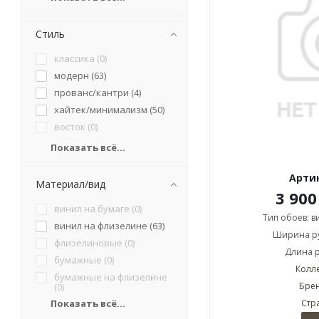
Стиль
классика (
0
)
модерн (
63
)
прованс/кантри (
4
)
хайтек/минимализм (
50
)
восток (
0
)
Показать всё...
Артик
Материал/вид
3 900
винил на бумаге (
0
)
Тип обоев: 
винил на флизелине (
63
)
Ширина ру
флизелиновые (
0
)
Длина р
бумажные (
0
)
Колл
бумажные на флизелине
Брен
(
0
)
Показать всё...
Стр