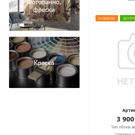
НОВИНКА
ШОУР
Артик
3 900
Тип обоев: 
Ширина ру