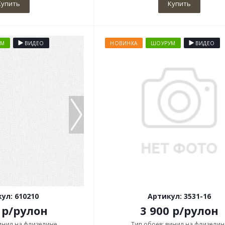
Купить
Купить
УМ
ВИДЕО
НОВИНКА
ШОУРУМ
ВИДЕО
ул: 610210
Артикул: 3531-16
р
/рулон
3 900
р
/рулон
винил на флизелине
Тип обоев: винил на флизелин