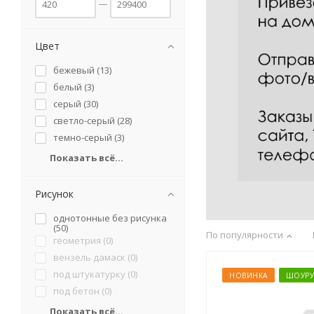
Цвет
бежевый (
13
)
белый (
3
)
серый (
30
)
светло-серый (
28
)
темно-серый (
3
)
Показать всё...
Рисунок
однотонные без рисунка
(
50
)
По популярности
геометрия (
0
)
вензель дамаск (
0
)
под штукатурку (
0
)
НОВИНКА
ШОУР
под бетон (
0
)
Показать всё...