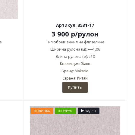
Артикул: 3531-17
3 900
р
/рулон
е
Тип обоев: винил на флизелине
Ширина рулона (м): ⟷1,06
Длина рулона (м): ↕10
Коллекция: Жако
Бренд: Makario
Страна: Китай
Купить
НОВИНКА
ШОУРУМ
ВИДЕО