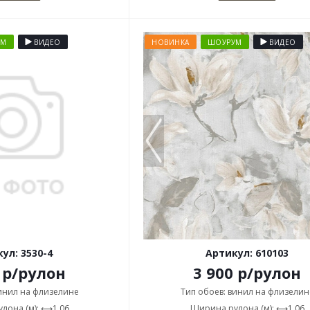
УМ
ВИДЕО
НОВИНКА
ШОУРУМ
ВИДЕО
ул: 3530-4
Артикул: 610103
р
/рулон
3 900
р
/рулон
винил на флизелине
Тип обоев: винил на флизелин
лона (м): ⟷1,06
Ширина рулона (м): ⟷1,06