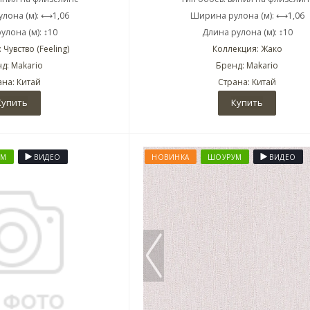
лона (м): ⟷1,06
Ширина рулона (м): ⟷1,06
улона (м): ↕10
Длина рулона (м): ↕10
Чувство (Feeling)
Коллекция: Жако
д: Makario
Бренд: Makario
ана: Китай
Страна: Китай
Купить
Купить
УМ
ВИДЕО
НОВИНКА
ШОУРУМ
ВИДЕО