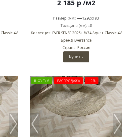
2 185
р
/м2
Размер (мм): ⟷1292x193
Толщина (мм): ↕8
Classic 4V
Коллекция: EVER SENSE 2025+ 8/34 Aqua+ Classic 4V
Бренд: Eversence
Страна: Россия
Купить
ШОУРУМ
РАСПРОДАЖА
-10%