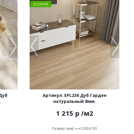
ШОУРУМ
 Дуб
Артикул: EPL236 Дуб Гарден
.
натуральный 8мм.
1 215
р
/м2
Размер (мм): ⟷1292x193