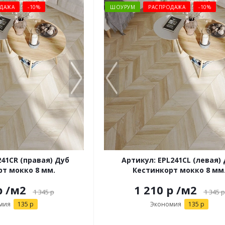
ДАЖА
-10%
ШОУРУМ
РАСПРОДАЖА
-10%
241CR (правая) Дуб
Артикул: EPL241CL (левая)
рт мокко 8 мм.
Кестинкорт мокко 8 мм
р
/м2
1 210 р
/м2
1 345
р
1 345
р
мия
135 р
Экономия
135 р