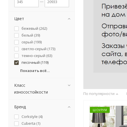
Цвет
бежевый (
262
)
белый (
39
)
серый (
199
)
светло-серый (
173
)
темно-серый (
63
)
песочный (
119
)
Показать всё...
Класс
износостойкости
По популярности
Бренд
ШОУРУМ
Corkstyle (
4
)
Cuberta (
1
)