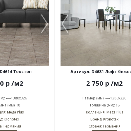
 D4614 Текстон
Артикул: D4681 Лофт беже
50
р
/м2
2 750
р
/м2
мм): ⟷1380x326
Размер (мм): ⟷1380x326
на (мм): ↕8
Толщина (мм): ↕8
ия: Mega Plus
Коллекция: Mega Plus
д: Kronotex
Бренд: Kronotex
а: Германия
Страна: Германия