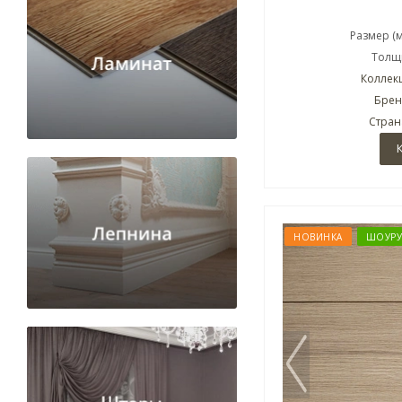
Размер (
Толщи
Коллекц
Брен
Стран
НОВИНКА
ШОУР