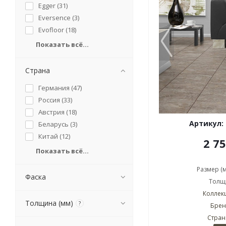
Egger (
31
)
Eversence (
3
)
Evofloor (
18
)
Показать всё...
Страна
Германия (
47
)
Россия (
33
)
Австрия (
18
)
Артикул:
Беларусь (
3
)
Китай (
12
)
2 7
Показать всё...
Размер (
Фаска
Толщи
Коллекц
Толщина (мм)
?
Брен
Стран