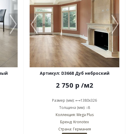
вый
Артикул: D3668 Дуб неброский
2 750
р
/м2
Размер (мм): ⟷1380x326
Толщина (мм): ↕8
Коллекция: Mega Plus
Бренд: Kronotex
Страна: Германия