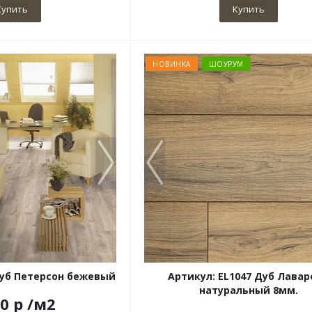
Купить
Купить
НОВИНКА
ШОУРУМ
Дуб Петерсон бежевый
Артикул: EL1047 Дуб Лава
натуральный 8мм.
50
р
/м2