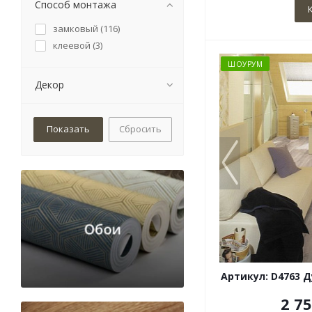
Способ монтажа
замковый (
116
)
клеевой (
3
)
ШОУРУМ
Декор
Сбросить
Артикул: D4763 
2 7