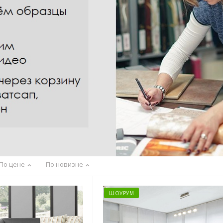
По цене
По новизне
ШОУРУМ