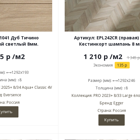
L1041 Дуб Тичино
Артикул: EPL242CR (правая)
й светлый 8мм.
Кестинкорт шампань 8 м
85
р
/м2
1 210 р
/м2
1 345
р
Экономия
135 р
мм): ⟷1292x193
на (мм): ↕8
Размер (мм): ⟷1292x246
 2025+ 8/34 Aqua+ Classic 4V
Толщина (мм): ↕8
: Eversence
Коллекция: PRO 2023+ 8/33 Large ёло
на: Россия
Бренд: Egger
Страна: Россия
Купить
Купить