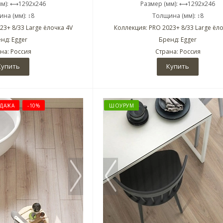
мм): ⟷1292x246
Размер (мм): ⟷1292x246
на (мм): ↕8
Толщина (мм): ↕8
23+ 8/33 Large ёлочка 4V
Коллекция: PRO 2023+ 8/33 Large ёло
нд: Egger
Бренд: Egger
на: Россия
Страна: Россия
Купить
Купить
ДАЖА
-10%
ШОУРУМ