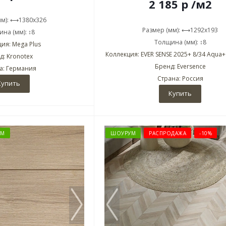
2 185
р
/м2
мм): ⟷1380x326
Размер (мм): ⟷1292x193
на (мм): ↕8
Толщина (мм): ↕8
ия: Mega Plus
Коллекция: EVER SENSE 2025+ 8/34 Aqua+ 
д: Kronotex
Бренд: Eversence
а: Германия
Страна: Россия
Купить
Купить
УМ
ШОУРУМ
РАСПРОДАЖА
-10%