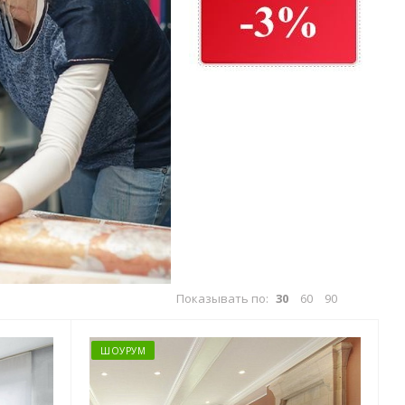
Показывать по:
30
60
90
ШОУРУМ