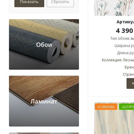
Сбросить
Артикул
4 390
Тип обоев: 
Ширина ру
Длина рул
Коллекция: Лесны
Брен
Стран
НОВИНКА
ШОУР