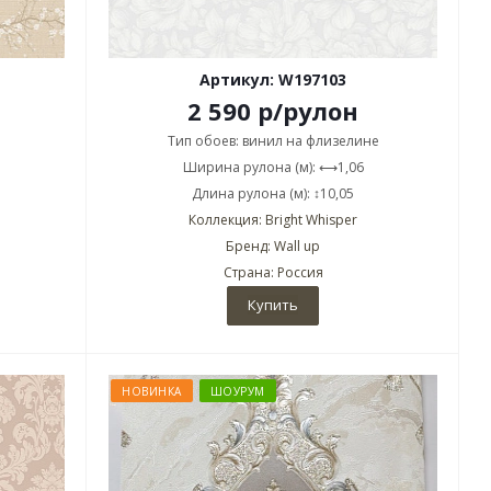
Артикул: W197103
2 590
р
/рулон
Тип обоев: винил на флизелине
Ширина рулона (м): ⟷1,06
Длина рулона (м): ↕10,05
Коллекция: Bright Whisper
Бренд: Wall up
Страна: Россия
Купить
НОВИНКА
ШОУРУМ