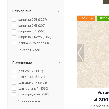
Размер/тип
НОВИНКА
ШОУР
ширина 0,53 (
3297
)
ширина 0,68 (
206
)
ширина 0,70 (
564
)
ширина 1 метр (
6361
)
длина 25 метров (
3
)
Показать всё...
Помещение
для кухни (
3882
)
для детской (
170
)
для спальни (
8494
)
для гостиной (
8590
)
Артик
для коридора (
2596
)
4 800
Показать всё...
Тип обоев: 