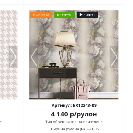
НОВИНКА
ШОУРУМ
ВИДЕО
Артикул: ER12243-09
4 140
р
/рулон
е
Тип обоев: винил на флизелине
Ширина рулона (м): ⟷1,06