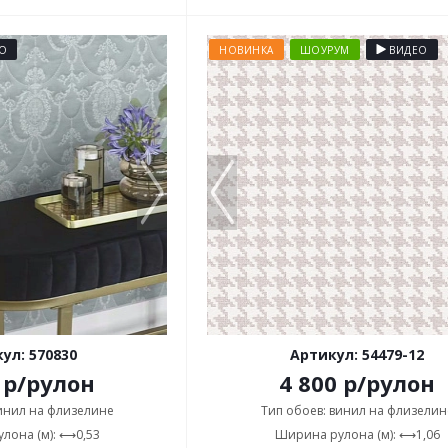
О
НОВИНКА
ШОУРУМ
ВИДЕО
ул: 570830
Артикул: 54479-12
р
/рулон
4 800
р
/рулон
винил на флизелине
Тип обоев: винил на флизелин
лона (м): ⟷0,53
Ширина рулона (м): ⟷1,06