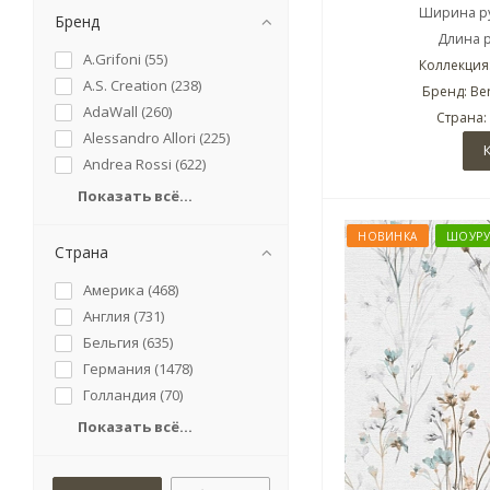
Ширина ру
Бренд
Длина р
A.Grifoni (
55
)
Коллекция:
A.S. Creation (
238
)
Бренд: Ber
AdaWall (
260
)
Страна:
Alessandro Allori (
225
)
Andrea Rossi (
622
)
Показать всё...
НОВИНКА
ШОУР
Страна
Америка (
468
)
Англия (
731
)
Бельгия (
635
)
Германия (
1478
)
Голландия (
70
)
Показать всё...