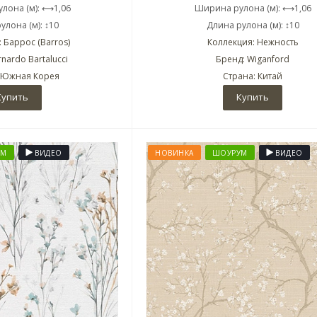
лона (м): ⟷1,06
Ширина рулона (м): ⟷1,06
улона (м): ↕10
Длина рулона (м): ↕10
 Баррос (Barros)
Коллекция: Нежность
nardo Bartalucci
Бренд: Wiganford
 Южная Корея
Страна: Китай
Купить
Купить
УМ
ВИДЕО
НОВИНКА
ШОУРУМ
ВИДЕО