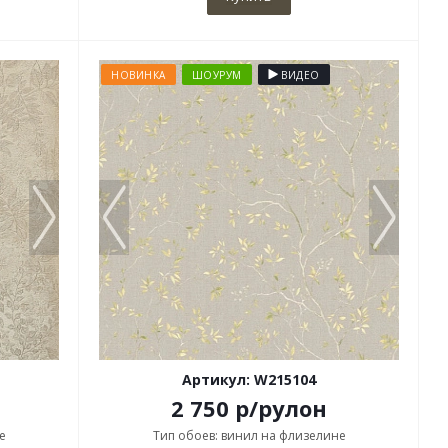
НОВИНКА
ШОУРУМ
ВИДЕО
Артикул: W215104
2 750
р
/рулон
е
Тип обоев: винил на флизелине