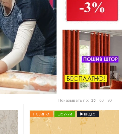
Показывать по:
30
60
90
НОВИНКА
ШОУРУМ
ВИДЕО