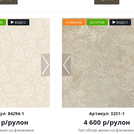
УМ
ВИДЕО
НОВИНКА
ШОУРУМ
ВИДЕО
ул: 84294-1
Артикул: 3231-1
р
/рулон
4 600
р
/рулон
винил на флизелине
Тип обоев: винил на флизелин