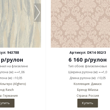
ул: 943788
Артикул: DK14 002/3
р
/рулон
6 160
р
/рулон
винил на флизелине
Тип обоев: флизелиновые
лона (м): ⟷1,06
Ширина рулона (м): ⟷1,0
она (м): ↕10,05
Длина рулона (м): ↕10,05
Альгеро (Alghero)
Коллекция: Дамаск
нд: Rasch
Бренд: Milassa
а: Германия
Страна: Россия
Купить
Купить