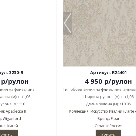
ул: 3230-9
Артикул: R24401
р
/рулон
4 950
р
/рулон
винил на флизелине
Тип обоев: винил на флизелине, антив
лона (м): ⟷1,06
Ширина рулона (м): ⟷1,06
улона (м): ↕10
Длина рулона (м): ↕10,05
я: Арабеска II
Коллекция: Искусство Италии (L'arte d'
: Wiganford
Бренд: Fipar
ана: Китай
Страна: Россия
Купить
Купить