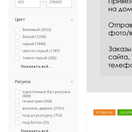
Цвет
бежевый (
3552
)
белый (
1206
)
серый (
1849
)
светло-серый (
1787
)
темно-серый (
282
)
Показать всё...
Рисунок
однотонные без рисунка
(
849
)
геометрия (
360
)
вензель дамаск (
3761
)
НОВИНКА
ШОУР
под штукатурку (
753
)
под бетон (
25
)
Показать всё...