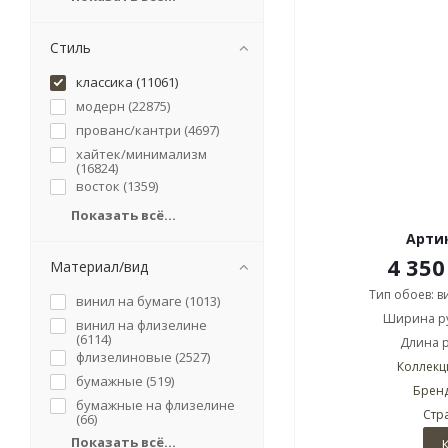
Стиль
классика (
11061
)
модерн (
22875
)
прованс/кантри (
4697
)
хайтек/минимализм
(
16824
)
восток (
1359
)
Показать всё...
Артик
4 350
Материал/вид
Тип обоев: 
винил на бумаге (
1013
)
Ширина ру
винил на флизелине
(
6114
)
Длина р
флизелиновые (
2527
)
Коллекци
бумажные (
519
)
Бренд
бумажные на флизелине
Стр
(
66
)
Показать всё...