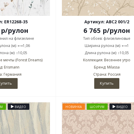
: ER12268-35
Артикул: ABC2 001/2
р
/рулон
6 765
р
/рулон
винил на флизелине
Тип обоев: флизелиновые
лона (м): ⟷1,06
Ширина рулона (м): ⟷1
она (м): ↕10,05
Длина рулона (м): ↕10,05
е мечты (Forest Dreams)
Коллекция: Весеннее утро
д: Erismann
Бренд: Milassa
а: Германия
Страна: Россия
Купить
Купить
УМ
ВИДЕО
НОВИНКА
ШОУРУМ
ВИДЕО