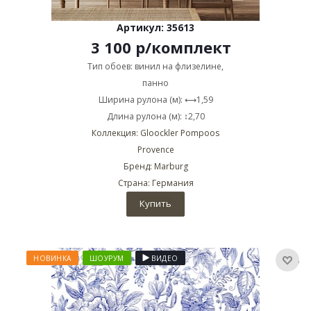
Артикул: 35613
3 100
р
/комплект
Тип обоев: винил на флизелине,
панно
Ширина рулона (м): ⟷1,59
Длина рулона (м): ↕2,70
Коллекция: Gloockler Pompoos
Provence
Бренд: Marburg
Страна: Германия
Купить
НОВИНКА
ШОУРУМ
ВИДЕО