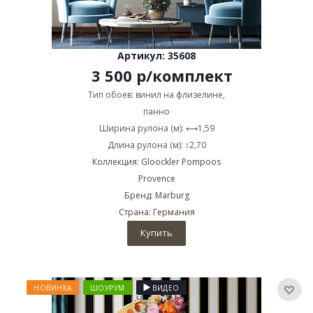
Артикул: 35608
3 500
р
/комплект
Тип обоев: винил на флизелине,
панно
Ширина рулона (м): ⟷1,59
Длина рулона (м): ↕2,70
Коллекция: Gloockler Pompoos
Provence
Бренд: Marburg
Страна: Германия
Купить
НОВИНКА
ШОУРУМ
ВИДЕО