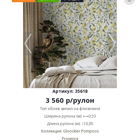
Артикул: 35618
3 560
р
/рулон
Тип обоев: винил на флизелине
Ширина рулона (м): ⟷0,53
Длина рулона (м): ↕10,05
Коллекция: Gloockler Pompoos
Provence