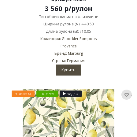
3 560
р
/рулон
Тип обоев: винил на флизелине
Ширина рулона (м): ⟷0,53
Длина рулона (м): ↕10,05
Коллекция: Gloockler Pompoos
Provence
Бренд: Marburg
Страна: Германия
Купить
НОВИНКА
ШОУРУМ
ВИДЕО