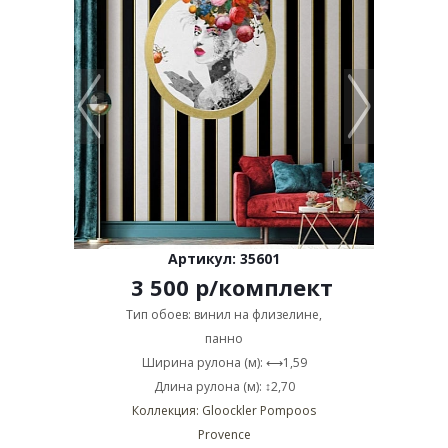
Артикул: 35601
3 500
р
/комплект
Тип обоев: винил на флизелине,
панно
Ширина рулона (м): ⟷1,59
Длина рулона (м): ↕2,70
Коллекция: Gloockler Pompoos
Provence