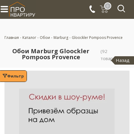
0
Главная
-
Каталог
-
Обои
-
Marburg
-
Gloockler Pompoos Provence
Обои Marburg Gloockler
(92
Pompoos Provence
товара)
Назад
Фильтр