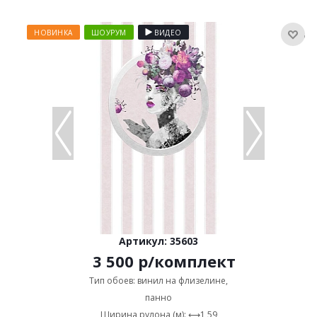
НОВИНКА
ШОУРУМ
ВИДЕО
Артикул: 35603
3 500
р
/комплект
Тип обоев: винил на флизелине,
панно
Ширина рулона (м): ⟷1,59