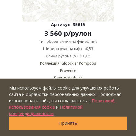
Артикул: 35615
3 560
р
/рулон
Тип обоев: винил на флизелине
Ширина рулона (м): ⟷0,53
Длина рулона (м): ↕10,05
Коллекция: Gloockler Pompoos
Provence
Бренд: Marburg
Страна: Германия
Мы используем файлы cookie для улучшения работы
сайта и обработки персональных данных. Продолжая
Купить
использовать сайт, вы соглашаетесь с
Политикой
использования cookie
и
Политикой
конфендициальности
.
НОВИНКА
ШОУРУМ
ВИДЕО
Принять