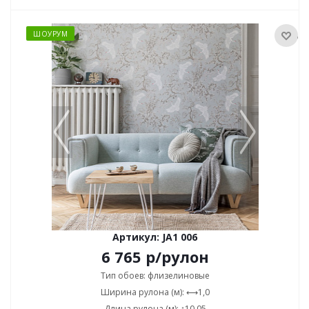
ШОУРУМ
Артикул: JA1 006
6 765
р
/рулон
Тип обоев: флизелиновые
Ширина рулона (м): ⟷1,0
Длина рулона (м): ↕10,05