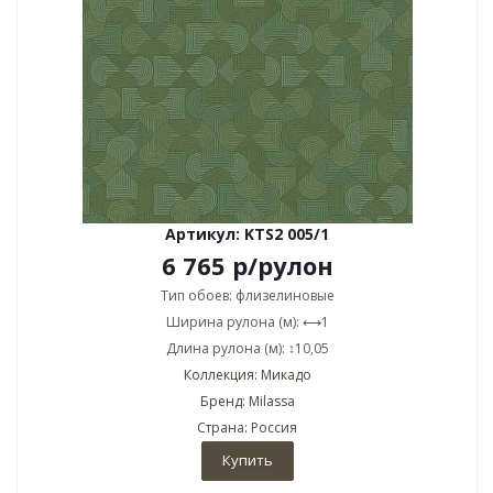
Артикул: KTS2 005/1
6 765
р
/рулон
Тип обоев: флизелиновые
Ширина рулона (м): ⟷1
Длина рулона (м): ↕10,05
Коллекция: Микадо
Бренд: Milassa
Страна: Россия
Купить