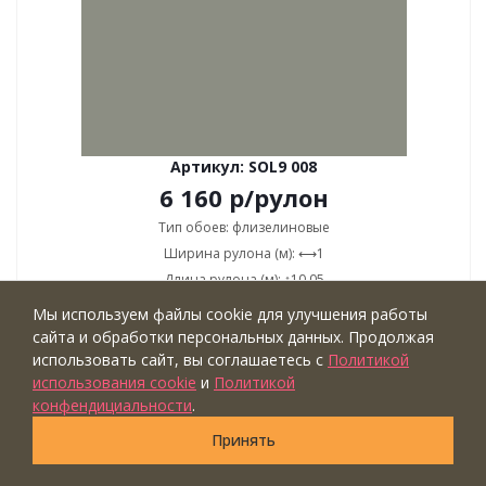
Артикул: SOL9 008
6 160
р
/рулон
Тип обоев: флизелиновые
Ширина рулона (м): ⟷1
Длина рулона (м): ↕10,05
Коллекция: Солярис
Мы используем файлы cookie для улучшения работы
Бренд: Milassa
сайта и обработки персональных данных. Продолжая
Страна: Россия
использовать сайт, вы соглашаетесь с
Политикой
использования cookie
и
Политикой
Купить
конфендициальности
.
Принять
ШОУРУМ
ВИДЕО