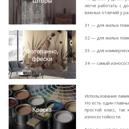
легче работать с д
важных отличий у ра
31 — для жилых пом
32 — для жилых пом
33 — для коммерческ
34 — самый износост
Использование ламин
Но есть один главны
простой класс, так
износостойкости.