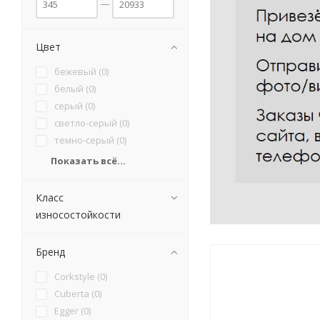
Цвет
бежевый (
0
)
белый (
0
)
серый (
0
)
светло-серый (
0
)
темно-серый (
0
)
Показать всё...
Класс
износостойкости
Бренд
Corkstyle (
0
)
Cuberta (
0
)
Egger (
0
)