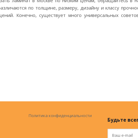
азать ламинат в Москве по низким ценам, обращайтесь в 
различаются по толщине, размеру, дизайну и классу прочн
ений. Конечно, существует много универсальных совето
Политика конфиденциальности
Будьте всег