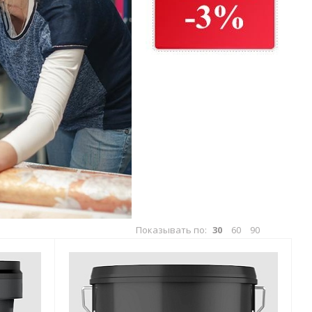
Показывать по:
30
60
90