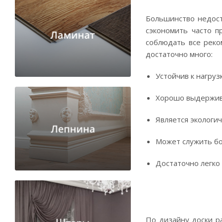
Большинство недост
сэкономить часто п
соблюдать все реко
достаточно много:
Устойчив к нагруз
Хорошо выдержив
Является экологич
Может служить бо
Достаточно легко
По дизайну доски р