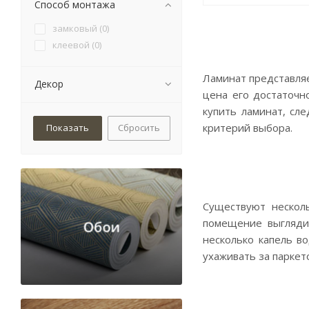
Способ монтажа
замковый (
0
)
клеевой (
0
)
Ламинат представляе
Декор
цена его достаточн
купить ламинат, сл
критерий выбора.
Сбросить
Существуют несколь
помещение выглядит
несколько капель в
ухаживать за паркет