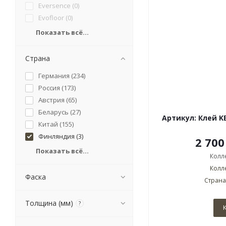
Eversence (
0
)
Evofloor (
0
)
Показать всё...
Страна
Германия (
234
)
Россия (
173
)
Австрия (
65
)
Беларусь (
27
)
Артикул: Клей KE
Китай (
155
)
Финляндия (
3
)
2 700
Показать всё...
Колл
Колл
Фаска
Страна
Толщина (мм)
?