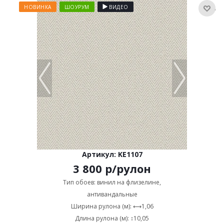
НОВИНКА
ШОУРУМ
ВИДЕО
Артикул: KE1107
3 800
р
/рулон
Тип обоев: винил на флизелине,
антивандальные
Ширина рулона (м): ⟷1,06
Длина рулона (м): ↕10,05