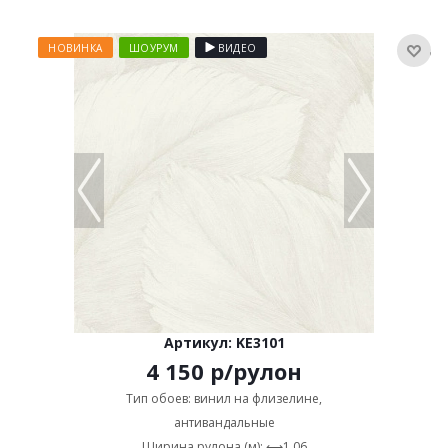
НОВИНКА
ШОУРУМ
ВИДЕО
Артикул: KE3101
4 150
р
/рулон
Тип обоев: винил на флизелине,
антивандальные
Ширина рулона (м): ⟷1,06