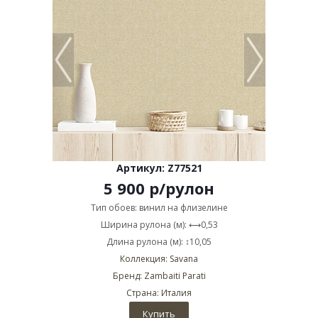
Артикул: Z77521
5 900
р
/рулон
Тип обоев: винил на флизелине
Ширина рулона (м): ⟷0,53
Длина рулона (м): ↕10,05
Коллекция: Savana
Бренд: Zambaiti Parati
Страна: Италия
Купить