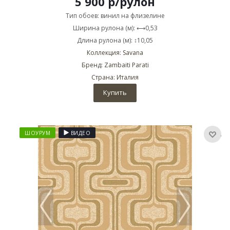
5 900
р
/рулон
Тип обоев: винил на флизелине
Ширина рулона (м): ⟷0,53
Длина рулона (м): ↕10,05
Коллекция: Savana
Бренд: Zambaiti Parati
Страна: Италия
Купить
ШОУРУМ
ВИДЕО