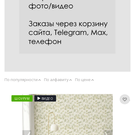
По популярности
По алфавиту
По цене
ШОУРУМ
ВИДЕО