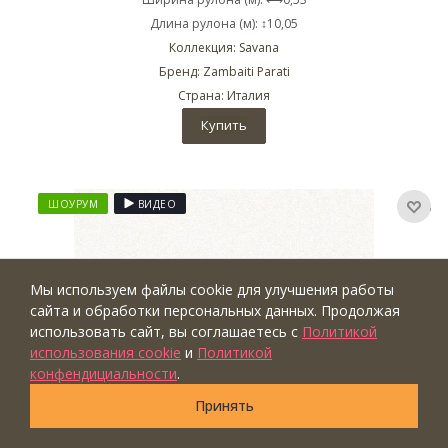
Длина рулона (м): ↕10,05
Коллекция: Savana
Бренд: Zambaiti Parati
Страна: Италия
Купить
ШОУРУМ
ВИДЕО
Мы используем файлы cookie для улучшения работы
сайта и обработки персональных данных. Продолжая
использовать сайт, вы соглашаетесь с
Политикой
использования cookie
и
Политикой
конфендициальности
.
Принять