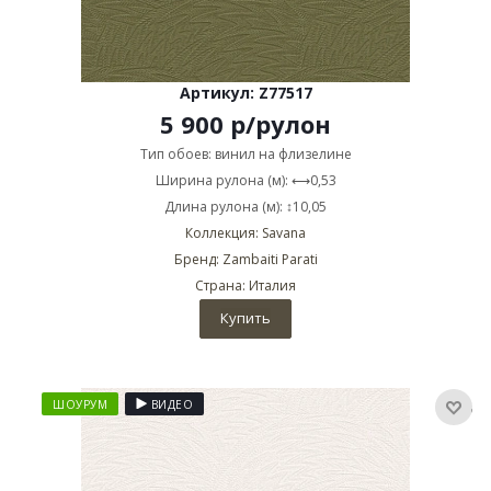
Артикул: Z77517
5 900
р
/рулон
Тип обоев: винил на флизелине
Ширина рулона (м): ⟷0,53
Длина рулона (м): ↕10,05
Коллекция: Savana
Бренд: Zambaiti Parati
Страна: Италия
Купить
ШОУРУМ
ВИДЕО