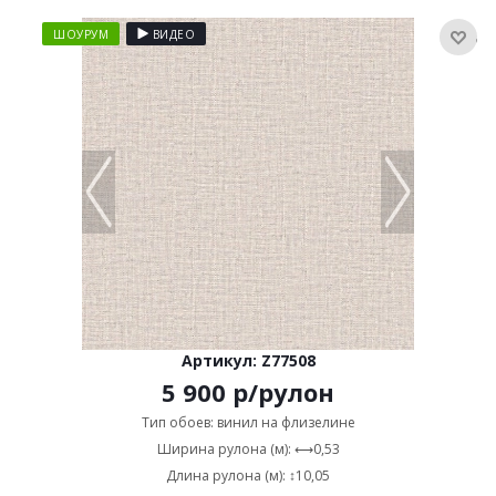
ШОУРУМ
ВИДЕО
Артикул: Z77508
5 900
р
/рулон
Тип обоев: винил на флизелине
Ширина рулона (м): ⟷0,53
Длина рулона (м): ↕10,05