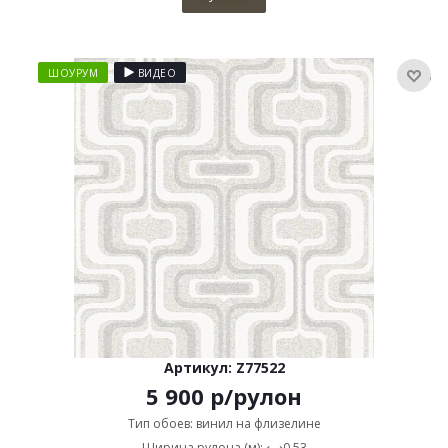
ШОУРУМ
ВИДЕО
Артикул: Z77522
5 900
р
/рулон
Тип обоев: винил на флизелине
Ширина рулона (м): ⟷0,53