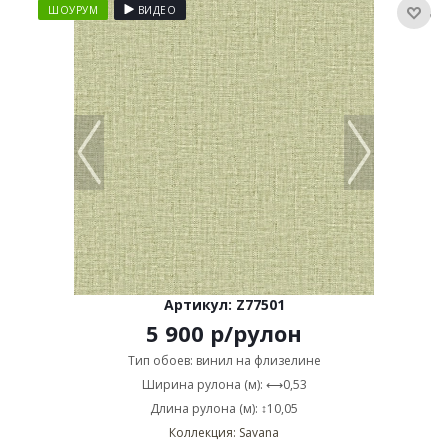
ШОУРУМ
ВИДЕО
Артикул: Z77501
5 900
р
/рулон
Тип обоев: винил на флизелине
Ширина рулона (м): ⟷0,53
Длина рулона (м): ↕10,05
Коллекция: Savana