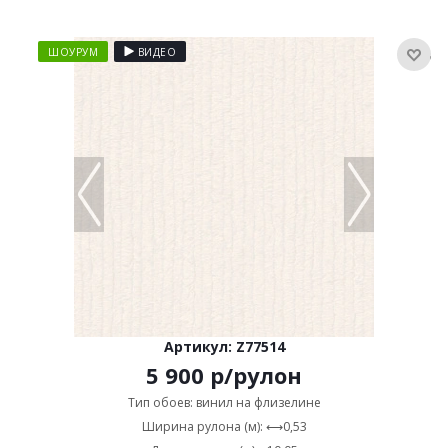
ШОУРУМ
ВИДЕО
Артикул: Z77514
5 900
р
/рулон
Тип обоев: винил на флизелине
Ширина рулона (м): ⟷0,53