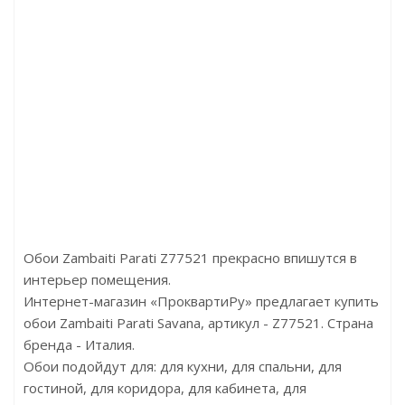
тегрированной пароизоляцией SOLID IXPE Lamination
Цена:305.00р/м2
Бренд:Solid
Страна:Россия
Размер:15000x1000x1
Обои Zambaiti Parati Z77521 прекрасно впишутся в
интерьер помещения.
Интернет-магазин «ПроквартиРу» предлагает купить
обои Zambaiti Parati Savana, артикул - Z77521. Страна
бренда - Италия.
Обои подойдут для: для кухни, для спальни, для
гостиной, для коридора, для кабинета, для