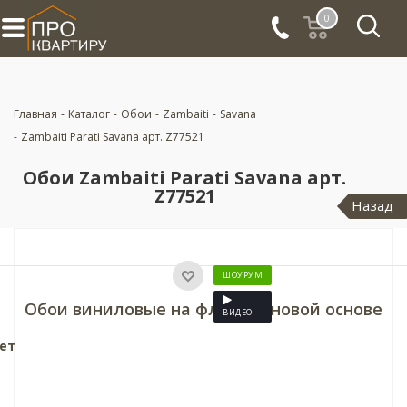
0
Главная
-
Каталог
-
Обои
-
Zambaiti
-
Savana
-
Zambaiti Parati Savana арт. Z77521
Обои Zambaiti Parati Savana арт.
Z77521
Назад
ШОУРУМ
Обои виниловые на флизелиновой основе
ВИДЕО
нет