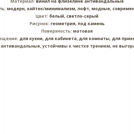
Материал:
винил на флизелине
антивандальные
ль:
модерн,
хайтек/минимализм,
лофт,
модные,
совреме
Цвет:
белый,
светло-серый
Рисунок:
геометрия,
под камень
Поверхность:
матовая
ещение:
для кухни,
для кабинета,
для комнаты,
для прих
:
антивандальные, устойчивы к чистке трением, не выгор