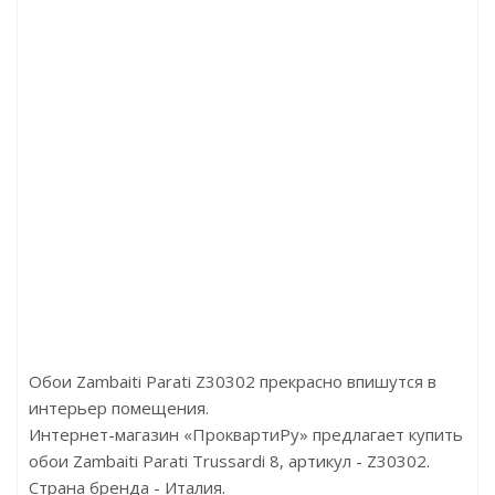
Артикул:P97
Артикул:D3044 Дуб Рифт
Цена:738.00р
Цена:2790.00р/м2
Бренд:Perfect
Бренд:Kronotex
Страна:Россия
Страна:Германия
Размер:70х18х2000
Размер:1380x244x8
Обои Zambaiti Parati Z30302 прекрасно впишутся в
интерьер помещения.
Интернет-магазин «ПроквартиРу» предлагает купить
обои Zambaiti Parati Trussardi 8, артикул - Z30302.
Страна бренда - Италия.