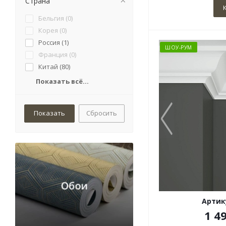
Страна
Бельгия (
0
)
Корея (
0
)
Россия (
1
)
ШОУ-РУМ
Франция (
0
)
Китай (
80
)
Показать всё...
Сбросить
Артику
1 4