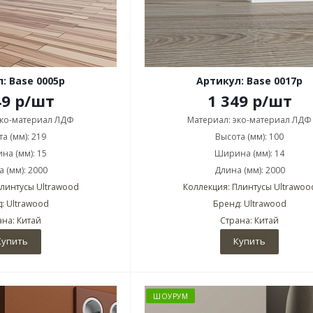
: Base 0005p
Артикул: Base 0017p
49
р
/шт
1 349
р
/шт
эко-материал ЛДФ
Материал: эко-материал ЛДФ
а (мм): 219
Высота (мм): 100
на (мм): 15
Ширина (мм): 14
 (мм): 2000
Длина (мм): 2000
Плинтусы Ultrawood
Коллекция: Плинтусы Ultrawoo
: Ultrawood
Бренд: Ultrawood
ана: Китай
Страна: Китай
Купить
Купить
ШОУРУМ