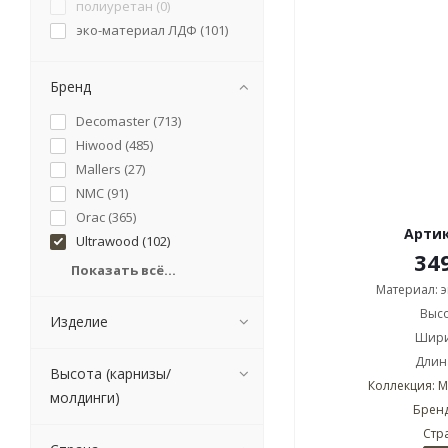
полиуретан (
0
)
эко-материал ЛДФ (
101
)
Бренд
Decomaster (
713
)
Hiwood (
485
)
Mallers (
27
)
NMC (
91
)
Orac (
365
)
Артик
Ultrawood (
102
)
34
Показать всё...
Материал: 
Высо
Изделие
Шири
Длина
Высота (карнизы/
Коллекция: 
молдинги)
Бренд
Стр