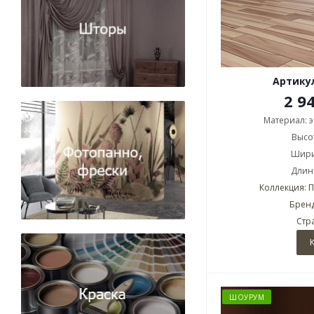
Артикул
2 9
Материал: 
Высот
Шири
Длина
Коллекция: 
Бренд
Стр
ШОУРУМ