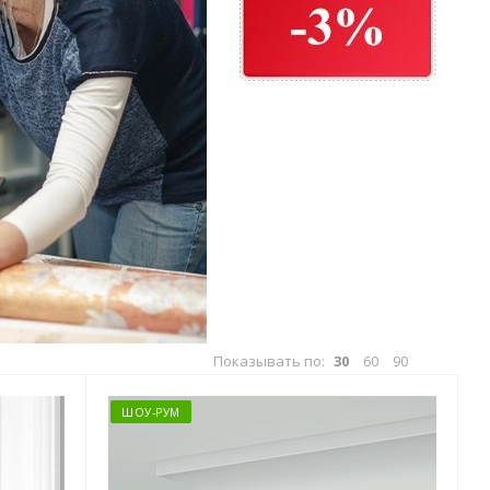
Показывать по:
30
60
90
ШОУ-РУМ