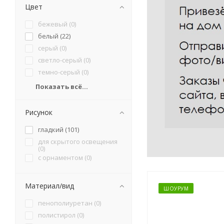
Цвет
бежевый (
0
)
белый (
22
)
серый (
0
)
светло-серый (
0
)
темно-серый (
0
)
Показать всё...
Рисунок
гладкий (
101
)
для скрытого освещения
(
0
)
с орнаментом (
0
)
Материал/вид
ШОУРУМ
пенополиуретан (
0
)
полистирол (
0
)