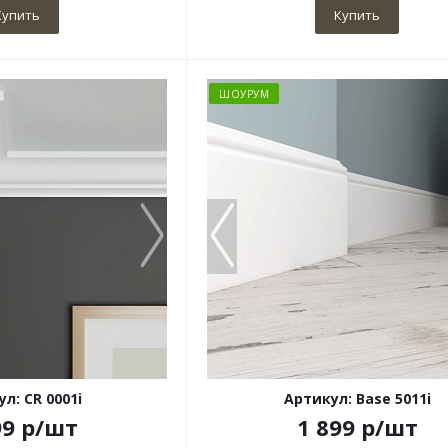
Купить
Купить
ШОУРУМ
л: CR 0001i
Артикул: Base 5011i
99
р
/шт
1 899
р
/шт