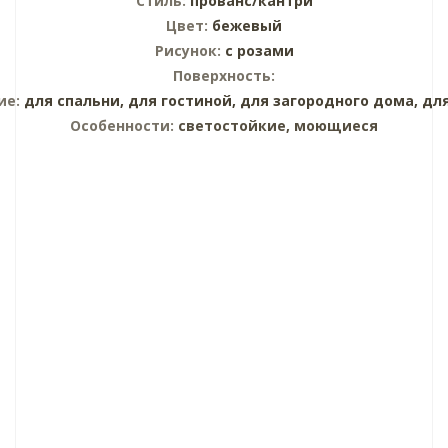
Стиль:
прованс/кантри
Цвет:
бежевый
Рисунок:
с розами
Поверхность:
ие:
для спальни,
для гостиной,
для загородного дома,
дл
Особенности:
светостойкие, моющиеся