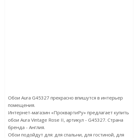
Z77526
Артикул:5064-2
Артикул:7028-5
900р
Цена:5800р
Цена:6000р
iti Parati
Бренд:Bernardo Bartalucci
Бренд:A.Grifoni
Италия
Страна:Италия
Страна:Италия
53х10,05
Размер:1,06x10
Размер:1,06х10
Обои Aura G45327 прекрасно впишутся в интерьер
помещения.
Интернет-магазин «ПроквартиРу» предлагает купить
обои Aura Vintage Rose II, артикул - G45327. Страна
бренда - Англия.
Обои подойдут для: для спальни, для гостиной, для