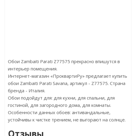
0р
Цена:185000р
Цена:185000р
Ц
arati
Бренд:Zambaiti Parati
Бренд:Zambaiti Parati
Бре
ия
Страна:Италия
Страна:Италия
х3
Размер:5,10х3
Размер:5,10х3,0
Обои Zambaiti Parati Z77575 прекрасно впишутся в
интерьер помещения.
Интернет-магазин «ПроквартиРу» предлагает купить
обои Zambaiti Parati Savana, артикул - Z77575. Страна
бренда - Италия.
Обои подойдут для: для кухни, для спальни, для
гостиной, для загородного дома, для комнаты.
Особенности данных обоев: антивандальные,
устойчивы к чистке трением, не выгорают на солнце.
Отзывы