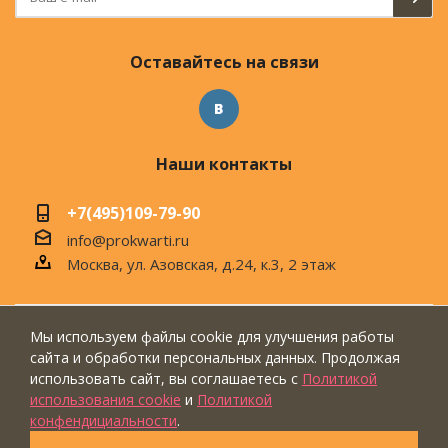
Оставайтесь на связи
Наши контакты
+7(495)109-79-90
info@prokwarti.ru
Москва, ул. Азовская, д.24, к.3, 2 этаж
Мы используем файлы cookie для улучшения работы
© 2026 Магазин современного интерьера
сайта и обработки персональных данных. Продолжая
"ПроКвартиРу"
использовать сайт, вы соглашаетесь с
Политикой
использования cookie
и
Политикой
конфендициальности
.