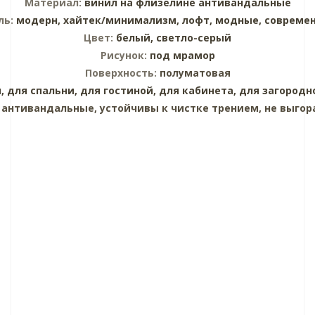
Материал:
винил на флизелине
антивандальные
ль:
модерн,
хайтек/минимализм,
лофт,
модные,
совреме
Цвет:
белый,
светло-серый
Рисунок:
под мрамор
Поверхность:
полуматовая
,
для спальни,
для гостиной,
для кабинета,
для загородн
:
антивандальные, устойчивы к чистке трением, не выгор