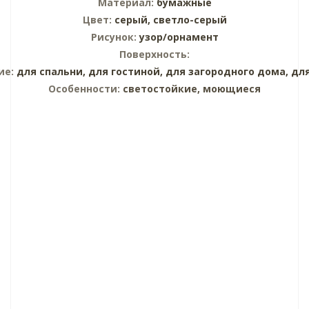
Материал:
бумажные
Цвет:
серый,
светло-серый
Рисунок:
узор/орнамент
Поверхность:
ие:
для спальни,
для гостиной,
для загородного дома,
дл
Особенности:
светостойкие, моющиеся