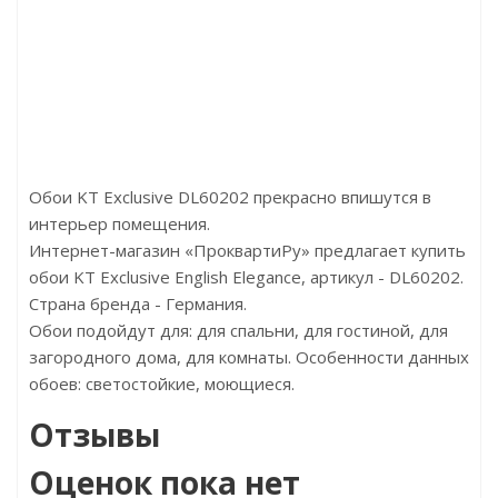
15265р
Цена:16556р
Цена:13250р
д:Luna
Бренд:Sirpi
Бренд:Emiliana Parati
а:Россия
Страна:Италия
Страна:Италия
:1х10,05
Размер:1х10,05
Размер:1,06х10,05
Обои KT Exclusive DL60202 прекрасно впишутся в
интерьер помещения.
Интернет-магазин «ПроквартиРу» предлагает купить
обои KT Exclusive English Elegance, артикул - DL60202.
Страна бренда - Германия.
Обои подойдут для: для спальни, для гостиной, для
загородного дома, для комнаты. Особенности данных
обоев: светостойкие, моющиеся.
Отзывы
Оценок пока нет