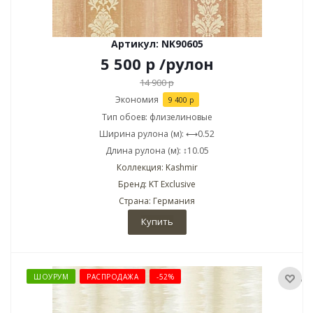
Артикул: NK90605
5 500
р
/рулон
14 900
р
Экономия
9 400
р
Тип обоев: флизелиновые
Ширина рулона (м): ⟷0.52
Длина рулона (м): ↕10.05
Коллекция: Kashmir
Бренд: KT Exclusive
Страна: Германия
Купить
ШОУРУМ
РАСПРОДАЖА
-52%