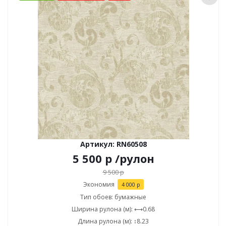
Артикул: RN60508
5 500
р
/рулон
9 500
р
Экономия
4 000
р
Тип обоев: бумажные
Ширина рулона (м): ⟷0.68
Длина рулона (м): ↕8.23