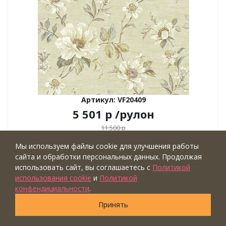
Артикул: VF20409
5 501
р
/рулон
11 500
р
Экономия
5 999
р
Мы используем файлы cookie для улучшения работы
Тип обоев: флизелиновые
сайта и обработки персональных данных. Продолжая
Ширина рулона (м): ⟷0,68
использовать сайт, вы соглашаетесь с
Политикой
Длина рулона (м): ↕8,2
использования cookie
и
Политикой
конфендициальности
.
Коллекция: Vintage Style
Бренд: KT Exclusive
Принять
Страна: Германия