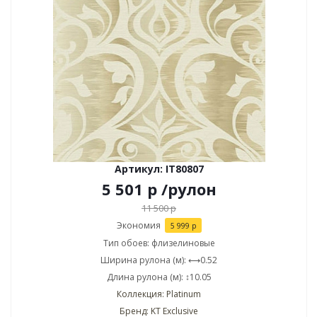
Артикул: IT80807
5 501
р
/рулон
11 500
р
Экономия
5 999
р
Тип обоев: флизелиновые
Ширина рулона (м): ⟷0.52
Длина рулона (м): ↕10.05
Коллекция: Platinum
Бренд: KT Exclusive