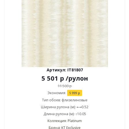
Артикул: IT81807
5 501
р
/рулон
11 500
р
Экономия
5 999
р
Тип обоев: флизелиновые
Ширина рулона (м): ⟷0.52
Длина рулона (м): ↕10.05
Коллекция: Platinum
Бренд: KT Exclusive