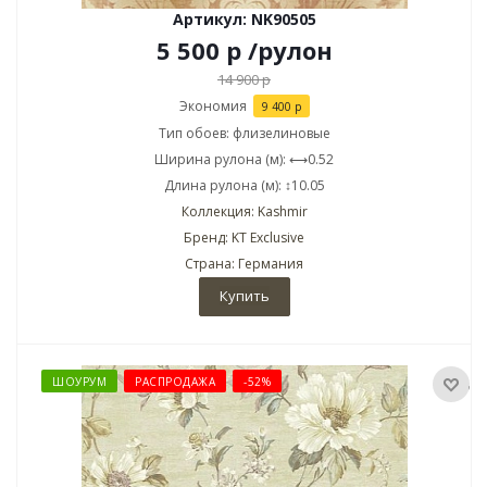
Артикул: NK90505
5 500
р
/рулон
14 900
р
Экономия
9 400
р
Тип обоев: флизелиновые
Ширина рулона (м): ⟷0.52
Длина рулона (м): ↕10.05
Коллекция: Kashmir
Бренд: KT Exclusive
Страна: Германия
Купить
ШОУРУМ
РАСПРОДАЖА
-52%