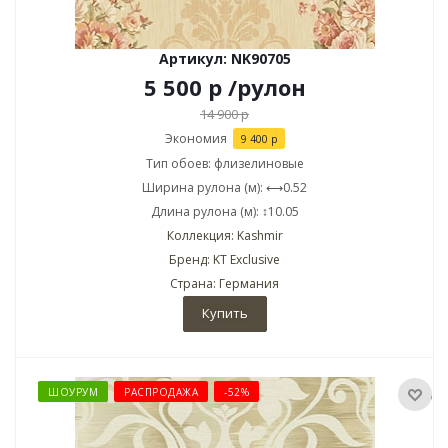
Артикул: NK90705
5 500
р
/рулон
14 900
р
Экономия
9 400
р
Тип обоев: флизелиновые
Ширина рулона (м): ⟷0.52
Длина рулона (м): ↕10.05
Коллекция: Kashmir
Бренд: KT Exclusive
Страна: Германия
Купить
ШОУРУМ
РАСПРОДАЖА
-52%