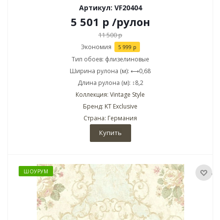
Артикул: VF20404
5 501
р
/рулон
11 500
р
Экономия
5 999
р
Тип обоев: флизелиновые
Ширина рулона (м): ⟷0,68
Длина рулона (м): ↕8,2
Коллекция: Vintage Style
Бренд: KT Exclusive
Страна: Германия
Купить
ШОУРУМ