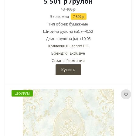
5 501
р
/рулон
13 400
р
Экономия
7 899
р
Тип обоев: бумажные
Ширина рулона (м): ⟷0.52
Длина рулона (м): ↕10.05
Коллекция: Lennox Hill
Бренд: KT Exclusive
Страна: Германия
Купить
ШОУРУМ