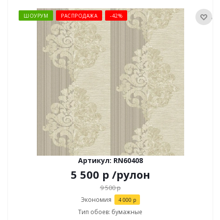
ШОУРУМ
РАСПРОДАЖА
-42%
Артикул: RN60408
5 500
р
/рулон
9 500
р
Экономия
4 000
р
Тип обоев: бумажные