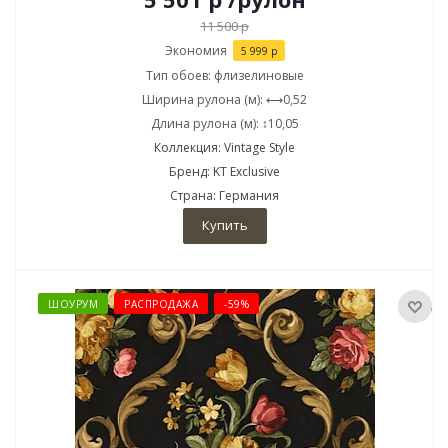
11 500
р
Экономия
5 999
р
Тип обоев: флизелиновые
Ширина рулона (м): ⟷0,52
Длина рулона (м): ↕10,05
Коллекция: Vintage Style
Бренд: KT Exclusive
Страна: Германия
Купить
ШОУРУМ
РАСПРОДАЖА
-59%