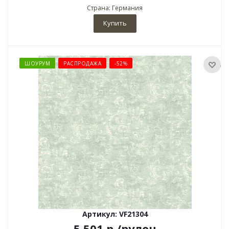
Страна: Германия
Купить
ШОУРУМ
РАСПРОДАЖА
-52%
Артикул: VF21304
5 501
р
/рулон