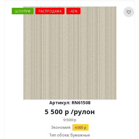
ШОУРУМ
РАСПРОДАЖА
-42%
Артикул: RN61508
5 500
р
/рулон
9 500
р
Экономия
4 000
р
Тип обоев: бумажные