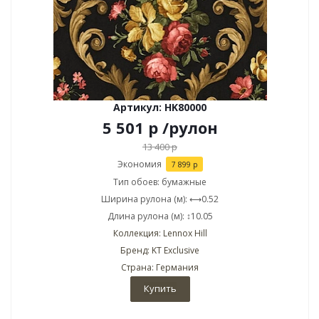
Артикул: HK80000
5 501
р
/рулон
13 400
р
Экономия
7 899
р
Тип обоев: бумажные
Ширина рулона (м): ⟷0.52
Длина рулона (м): ↕10.05
Коллекция: Lennox Hill
Бренд: KT Exclusive
Страна: Германия
Купить