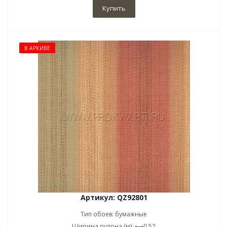
Купить
В АРХИВЕ
Артикул: QZ92801
Тип обоев: бумажные
Ширина рулона (м): ⟷0,52