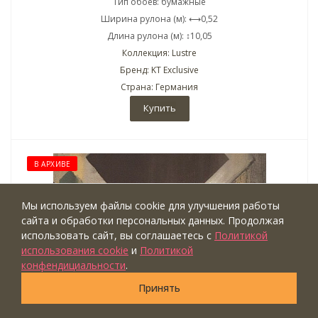
Тип обоев: бумажные
Ширина рулона (м): ⟷0,52
Длина рулона (м): ↕10,05
Коллекция: Lustre
Бренд: KT Exclusive
Страна: Германия
Купить
В АРХИВЕ
Мы используем файлы cookie для улучшения работы
сайта и обработки персональных данных. Продолжая
использовать сайт, вы соглашаетесь с
Политикой
использования cookie
и
Политикой
конфендициальности
.
Принять