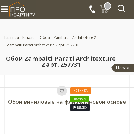
0
Главная
-
Каталог
-
Обои
-
Zambaiti
-
Architexture 2
-
Zambaiti Parati Architexture 2 арт. Z57731
Обои Zambaiti Parati Architexture
2 арт. Z57731
Назад
НОВИНКА
ШОУРУМ
Обои виниловые на флизелиновой основе
ВИДЕО