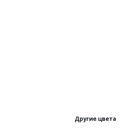
Артикул:SOL3 002
Цена:6765р
Бренд:Milassa
Страна:Россия
Размер:1х10,05
Другие цвета