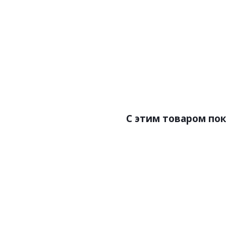
Артикул:Z90083
Арт
Цена:138600.00р
Цен
Бренд:Zambaiti Parati
Брен
Страна:Италия
С
Размер:3,30х3,0
Р
C этим товаром по