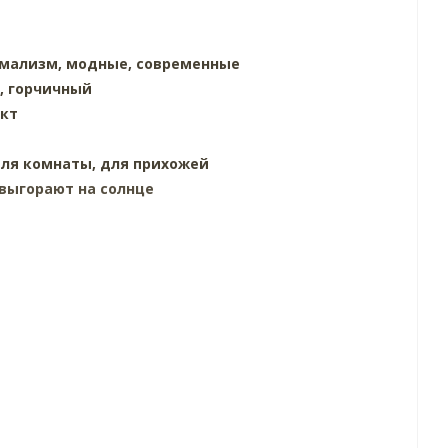
имализм,
модные,
современные
,
горчичный
кт
ля комнаты,
для прихожей
выгорают на солнце