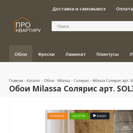
Доставка и самовывоз
Оплата
Обои
Фрески
Ламинат
Плинтусы
Л
Главная
-
Каталог
-
Обои
-
Milassa
-
Солярис
-
Milassa Солярис арт. S
Обои Milassa Солярис арт. SOL
НОВИНКА
ШОУРУМ
ВИДЕО