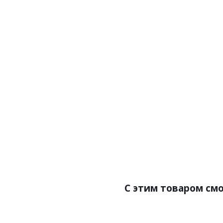
Артикул:WD1
Артик
Цена:614.00р
Цен
Бренд:NMC
Б
Страна:Бельгия
Ст
Размер:65х15х2000
Разм
С этим товаром см