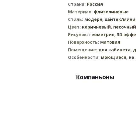
Страна:
Россия
Материал:
флизелиновые
Стиль:
модерн,
хайтек/мин
Цвет:
коричневый,
песочный
Рисунок:
геометрия,
3D эффе
Поверхность:
матовая
Помещение:
для кабинета,
д
Особенности:
моющиеся, не 
Компаньоны