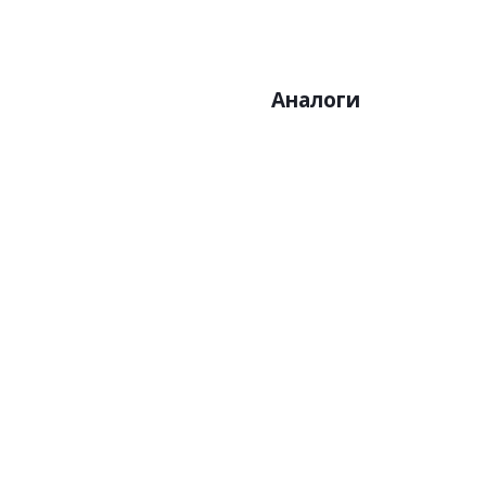
Размер:1х10,05
Аналоги