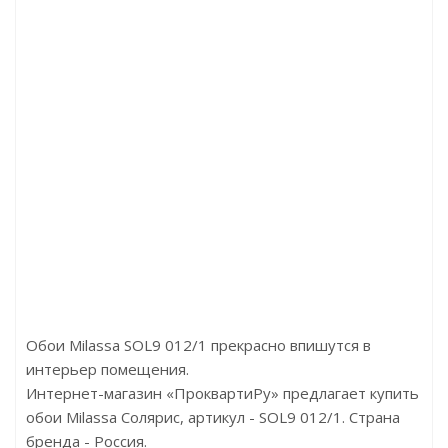
ртикул:CB510N
Артикул:96123
Артикул:1F04
Цена:292.00р
Цена:1717.00р
Бренд:Orac
Бренд:Decomaster
Страна:Бельгия
Страна:Китай
азмер:40х40х2000
Размер:30x30x2400
Обои Milassa SOL9 012/1 прекрасно впишутся в
интерьер помещения.
Интернет-магазин «ПроквартиРу» предлагает купить
обои Milassa Солярис, артикул - SOL9 012/1. Страна
бренда - Россия.