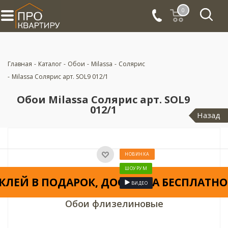
0
Главная
-
Каталог
-
Обои
-
Milassa
-
Солярис
-
Milassa Солярис арт. SOL9 012/1
Обои Milassa Солярис арт. SOL9
012/1
Назад
НОВИНКА
ШОУРУМ
КЛЕЙ В ПОДАРОК, ДОСТАВКА БЕСПЛАТНО
ВИДЕО
Обои флизелиновые