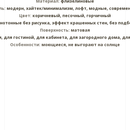
Материал:
флизелиновые
ль:
модерн,
хайтек/минимализм,
лофт,
модные,
совреме
Цвет:
коричневый,
песочный,
горчичный
нотонные без рисунка,
эффект крашенных стен,
без подб
Поверхность:
матовая
и,
для гостиной,
для кабинета,
для загородного дома,
для
Особенности:
моющиеся, не выгорают на солнце