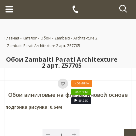
Главная
-
Каталог
-
Обои
-
Zambaiti
-
Architexture 2
-
Zambaiti Parati Architexture 2 арт. Z57705
Обои Zambaiti Parati Architexture
2 арт. Z57705
НОВИНКА
ШОУРУМ
Обои виниловые на флизелиновой основе
ВИДЕО
 | подгонка рисунка: 0.64м