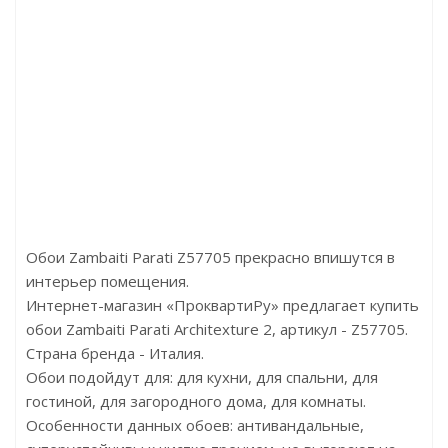
SPC 4206 Дуб Имперский
Артикул:Stone Click
р/м2
Цена:р
loor
Бренд:Evofloor
й
Страна:Австрия
84х5
Размер:
Обои Zambaiti Parati Z57705 прекрасно впишутся в
интерьер помещения.
Интернет-магазин «ПроквартиРу» предлагает купить
обои Zambaiti Parati Architexture 2, артикул - Z57705.
Страна бренда - Италия.
Обои подойдут для: для кухни, для спальни, для
гостиной, для загородного дома, для комнаты.
Особенности данных обоев: антивандальные,