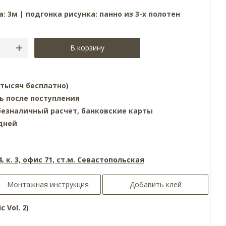
: 3м | подгонка рисунка: панно из 3-х полотен
В корзину
0 тысяч бесплатно)
ь после поступления
езналичный расчет, банковские карты
 дней
4, к. 3, офис 71, ст.м. Севастопольская
Монтажная инструкция
Добавить клей
c Vol. 2)