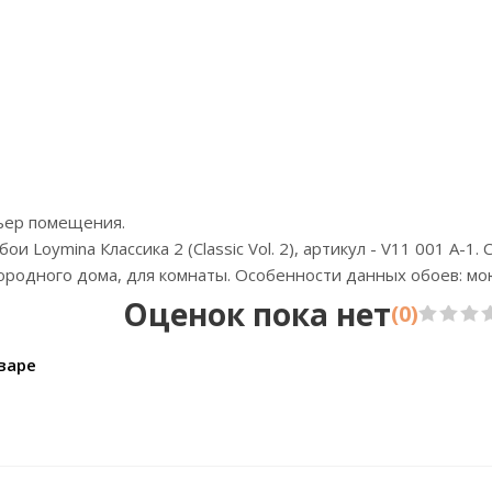
Цена:6000р
Цен
Бренд:Marburg
Бр
Страна:Германия
Стр
Размер:3,18х2,70
Разме
рьер помещения.
Loymina Классика 2 (Classic Vol. 2), артикул - V11 001 A-1. 
агородного дома, для комнаты. Особенности данных обоев: м
Оценок пока нет
(0)
варе