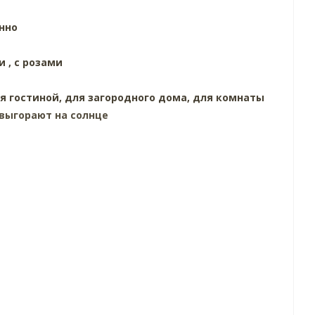
нно
и ,
с розами
я гостиной,
для загородного дома,
для комнаты
выгорают на солнце