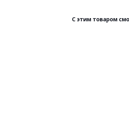
С этим товаром см
Артикул:36934
Артик