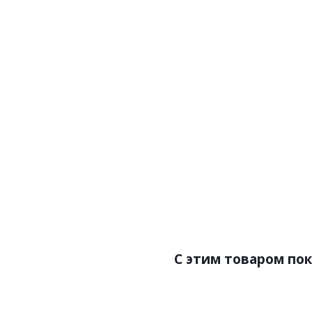
Артикул:Z90073
Арт
Цена:138600.00р
Цен
Бренд:Zambaiti Parati
Брен
Страна:Италия
С
Размер:3,30х3,0
Р
C этим товаром по