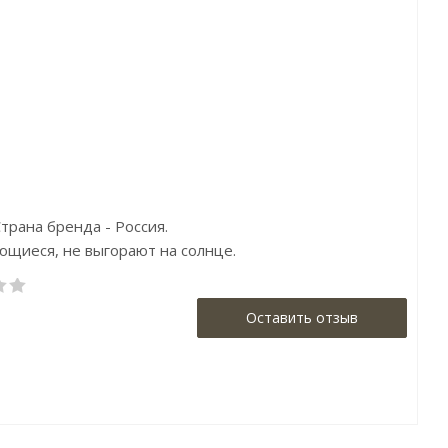
а:4950р
Цена:5255р
Цена:5250
енд:Fipar
Бренд:Loymina
Бренд:Призма (P
ана:Россия
Страна:Россия
Страна:Кита
р:1,06х10,05
Размер:2х3
Размер:1,06х1
Страна бренда - Россия.
оющиеся, не выгорают на солнце.
Оставить отзыв