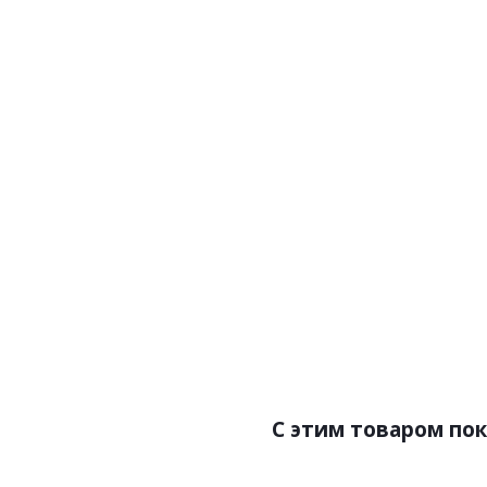
Артикул:DY0124BD
А
Цена:2540.00р
Бренд:York
Страна:Америка
Размер:0,23х4,57
C этим товаром по