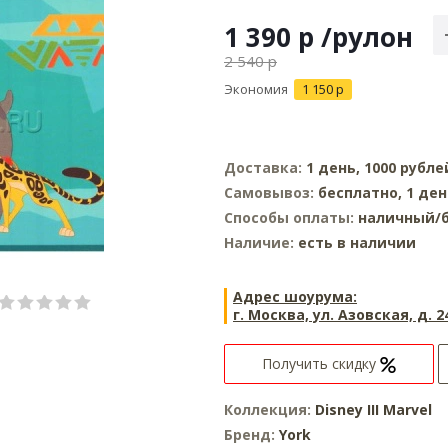
1 390
р
/рулон
2 540
р
Экономия
1 150
р
Доставка:
1 день, 1000 рубле
Самовывоз:
бесплатно, 1 де
Способы оплаты:
наличный/б
Наличие:
есть в наличии
Адрес шоурума:
г. Москва, ул. Азовская, д. 2
Получить скидку
Коллекция:
Disney III Marvel
Бренд:
York