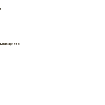
р
, моющиеся