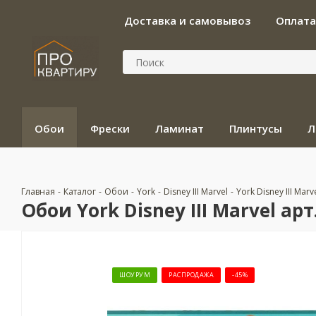
Доставка и самовывоз
Оплата
Обои
Фрески
Ламинат
Плинтусы
Л
Главная
-
Каталог
-
Обои
-
York
-
Disney III Marvel
-
York Disney III Mar
Обои York Disney III Marvel ар
ШОУРУМ
РАСПРОДАЖА
-45%