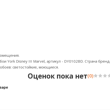
Артикул:81601
Артик
Цена:2600р
Цен
Бренд:Marburg
Бр
Страна:Германия
Стра
Размер:1,59х2,70
Разме
помещения.
и York Disney III Marvel, артикул - DY0102BD. Страна бренда
обоев: светостойкие, моющиеся.
Оценок пока нет
(0)
варе