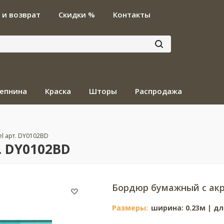
 и возврат
Скидки %
Контакты
епнина
Краска
Шторы
Распродажа
vel арт. DY0102BD
т. DY0102BD
Бордюр бумажный с ак
Размеры:
ширина: 0.23м | дл