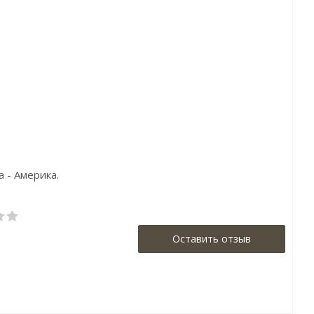
ул:690750
Артикул:449822
Артикул:10992-03
а:4676р
Цена:4767р
Цена:2501р
енд:Rasch
Бренд:Rasch
Бренд:Артекс
на:Германия
Страна:Германия
Страна:Россия
р:0,53х10,05
Размер:0,53х10,05
Размер:1,06х10,05
 - Америка.
Оставить отзыв