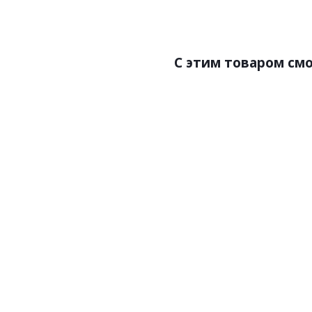
Размер:31х12х2700
С этим товаром см