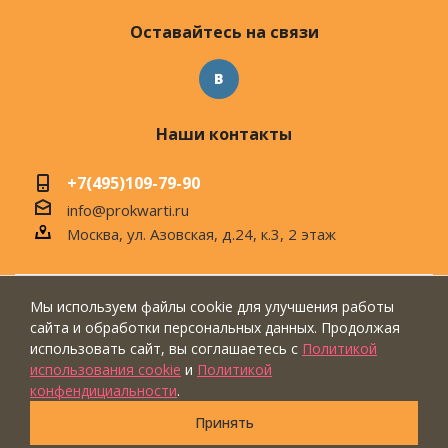
Оставайтесь на связи
Наши контакты
+7(495)109-79-90
info@prokwarti.ru
Москва, ул. Азовская, д.24, к.3, 2 этаж
Мы используем файлы cookie для улучшения работы
© 2026 Магазин современного интерьера
сайта и обработки персональных данных. Продолжая
"ПроКвартиРу"
использовать сайт, вы соглашаетесь с
Политикой
использования cookie
и
Политикой
конфендициальности
.
Принять