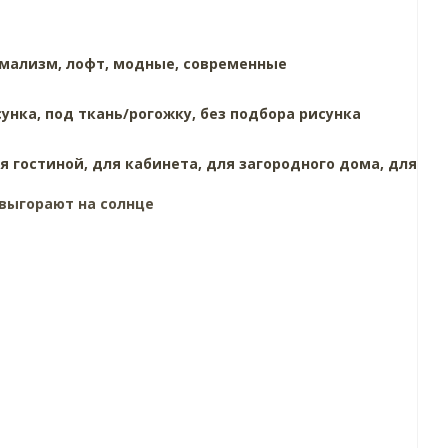
имализм,
лофт,
модные,
современные
сунка,
под ткань/рогожку,
без подбора рисунка
я гостиной,
для кабинета,
для загородного дома,
для
выгорают на солнце