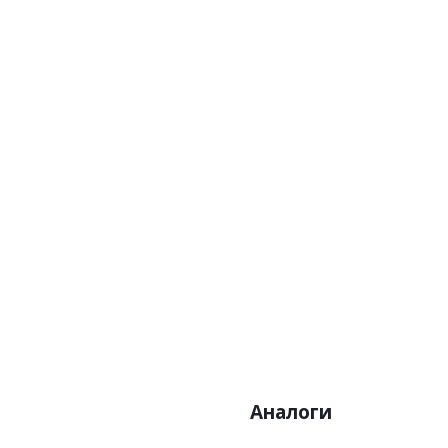
Артикул:SOC114
Арт
Цена:10500р
Ц
Бренд:Khroma
Б
Страна:Бельгия
С
Размер:0,53х10,05
Раз
Аналоги