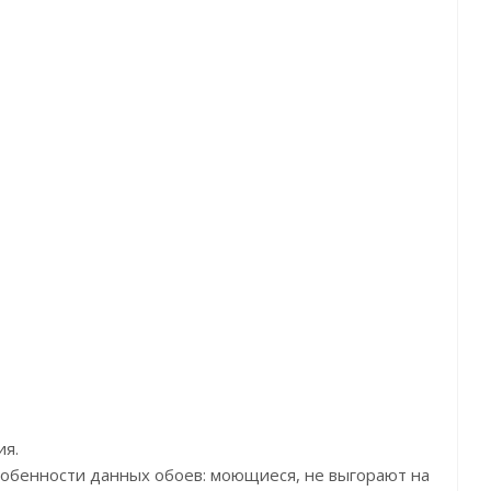
кул:SPI404
Артикул:Brit10 011
Артикул:Z900
а:12076р
Цена:13190р
Цена:11700
енд:Khroma
Бренд:Loymina
Бренд:Zambaiti P
ана:Бельгия
Страна:Россия
Страна:Итал
ер:0,53х10,05
Размер:1.00 x 10.05
Размер:0,70х10
ия.
Особенности данных обоев: моющиеся, не выгорают на