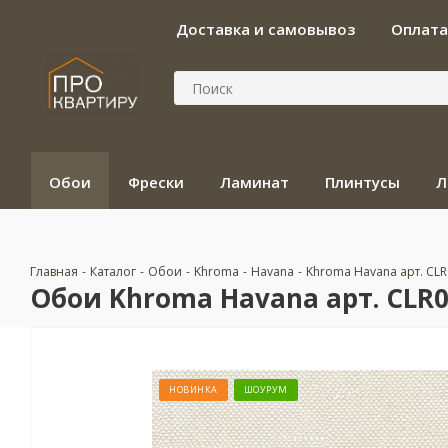
Доставка и самовывоз
Оплата
Обои
Фрески
Ламинат
Плинтусы
Л
Главная
-
Каталог
-
Обои
-
Khroma
-
Havana
-
Khroma Havana арт. CL
Обои Khroma Havana арт. CLR
НОВИНКА
ШОУРУМ