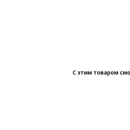
Артикул:LV136 LONG NP
Цена:2250.00р
Бренд:Hiwood
Страна:Корея
Размер:120х12х3000
С этим товаром см