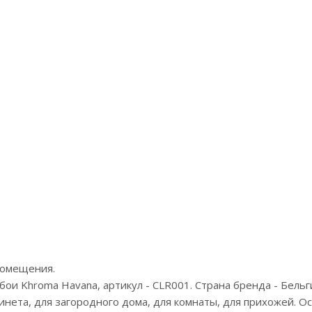
Артикул:73406
Арти
Цена:13250р
Цен
Бренд:Emiliana Parati
Бр
Страна:Италия
Стр
Размер:1,06х10,05
Разм
помещения.
ои Khroma Havana, артикул - CLR001. Страна бренда - Бельг
абинета, для загородного дома, для комнаты, для прихожей. 