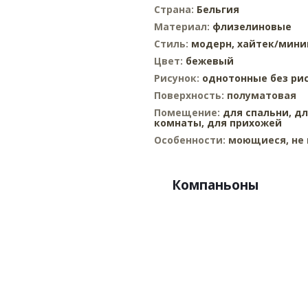
Страна:
Бельгия
Материал:
флизелиновые
Стиль:
модерн,
хайтек/мин
Цвет:
бежевый
Рисунок:
однотонные без ри
Поверхность:
полуматовая
Помещение:
для спальни,
дл
комнаты,
для прихожей
Особенности:
моющиеся, не 
Компаньоны