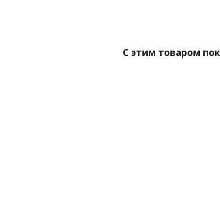
Страна:Италия
Ст
Размер:0,70х10,05
Раз
C этим товаром по