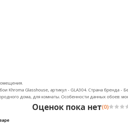
Артикул:B9201 RW
А
Цена:45600р
Ц
Бренд:CO.DE
Бр
Страна:Россия
Размер:3,0хпо запросу
Р
помещения.
ои Khroma Glasshouse, артикул - GLA304. Страна бренда - Бе
агородного дома, для комнаты. Особенности данных обоев: м
Оценок пока нет
(0)
варе