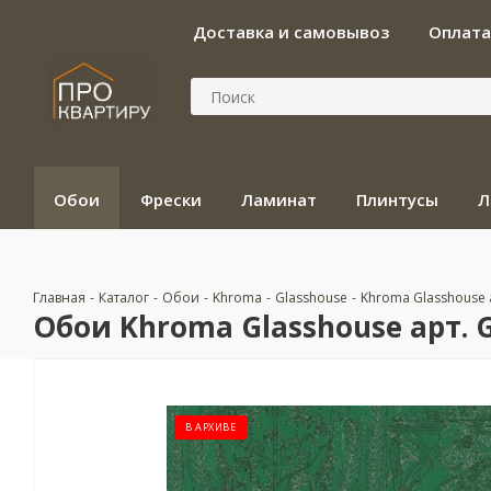
Доставка и самовывоз
Оплата
Обои
Фрески
Ламинат
Плинтусы
Л
Главная
-
Каталог
-
Обои
-
Khroma
-
Glasshouse
-
Khroma Glasshouse 
Обои Khroma Glasshouse арт. 
В АРХИВЕ