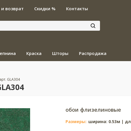
 и возврат
Скидки %
Контакты
епнина
Краска
Шторы
Распродажа
арт. GLA304
GLA304
обои флизелиновые
Размеры:
ширина: 0.53м | дл