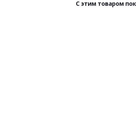
C этим товаром по
Артикул:P112
Арти
Цена:1041.00р