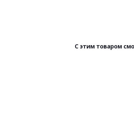
Бренд:Perfect
Страна:Россия
Размер:110х15х2000
С этим товаром см