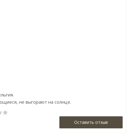
ртикул:6264
Артикул:Neo3 012
Артикул:852
ена:15450р
Цена:6160р
Цена:2600
енд:Jannelli&Volpi
Бренд:Milassa
Бренд:Yash
Страна:Италия
Страна:Россия
Страна:Турц
азмер:0,7х10,05
Размер:1.06x10.05
Размер:1,06
льгия.
оющиеся, не выгорают на солнце.
Оставить отзыв