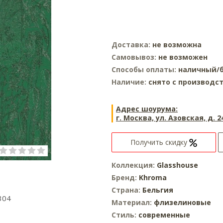
Доставка:
не возможна
Самовывоз:
не возможен
Способы оплаты:
наличный/б
Наличие:
снято с производс
Адрес шоурума:
г. Москва, ул. Азовская, д. 2
Получить скидку
Коллекция:
Glasshouse
Бренд:
Khroma
Страна:
Бельгия
304
Материал:
флизелиновые
Стиль:
современные