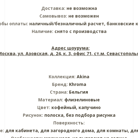
Доставка:
не возможна
Самовывоз:
не возможен
обы оплаты:
наличный/безналичный расчет, банковские 
Наличие:
снято с производства
Адрес шоурума:
 Москва, ул. Азовская, д. 24, к. 3, офис 71, ст.м. Севастопол
Коллекция:
Akina
Бренд:
Khroma
Страна:
Бельгия
Материал:
флизелиновые
Цвет:
кофейный,
капучино
Рисунок:
полоска,
без подбора рисунка
Поверхность:
е:
для кабинета,
для загородного дома,
для комнаты,
дл