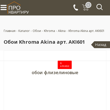
0
Главная
-
Каталог
-
Обои
-
Khroma
-
Akina
-
Khroma Akina арт. AKI601
Обои Khroma Akina арт. AKI601
Назад
В
АРХИВЕ
обои флизелиновые