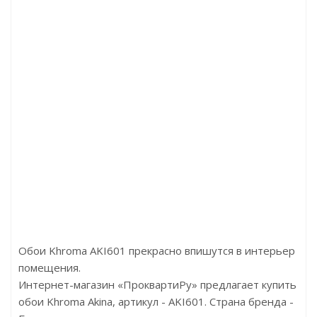
532 Дуб Франк
Артикул:WT14
Артикул:D472
Цена:660.00р
Цена:
Бренд:NMC
Бре
Страна:Бельгия
Стра
Размер:75х50х2000
Разме
Обои Khroma AKI601 прекрасно впишутся в интерьер
помещения.
Интернет-магазин «ПроквартиРу» предлагает купить
обои Khroma Akina, артикул - AKI601. Страна бренда -