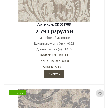
Артикул: CD001703
2 790
р
/рулон
Тип обоев: бумажные
Ширина рулона (м): ⟷0,52
Длина рулона (м): ↕10,05
Коллекция: Oak Hill
Бренд: Chelsea Decor
Страна: Англия
Купить
ШОУРУМ