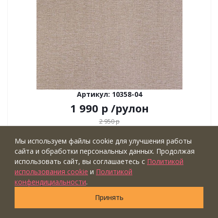
Артикул: 10358-04
1 990
р
/рулон
2 950
р
Экономия
960
р
Мы используем файлы cookie для улучшения работы
Тип обоев: винил на флизелине
сайта и обработки персональных данных. Продолжая
Ширина рулона (м): ⟷1,06
использовать сайт, вы соглашаетесь с
Политикой
Длина рулона (м): ↕10,05
использования cookie
и
Политикой
Коллекция: Dieter Langer Eleganza
конфендициальности
.
Бренд: Артекс
Принять
Страна: Россия
Купить