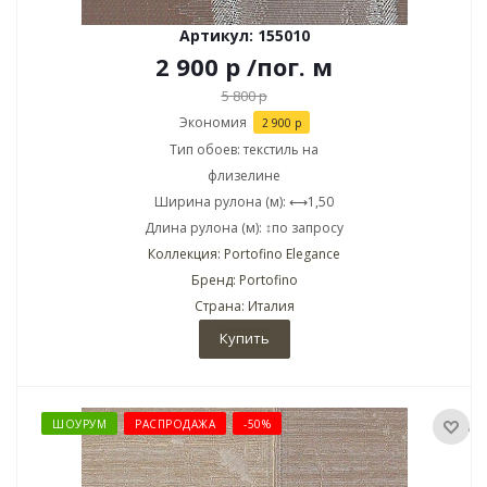
Артикул: 155010
2 900
р
/пог. м
5 800
р
Экономия
2 900
р
Тип обоев: текстиль на
флизелине
Ширина рулона (м): ⟷1,50
Длина рулона (м): ↕по запросу
Коллекция: Portofino Elegance
Бренд: Portofino
Страна: Италия
Купить
ШОУРУМ
РАСПРОДАЖА
-50%