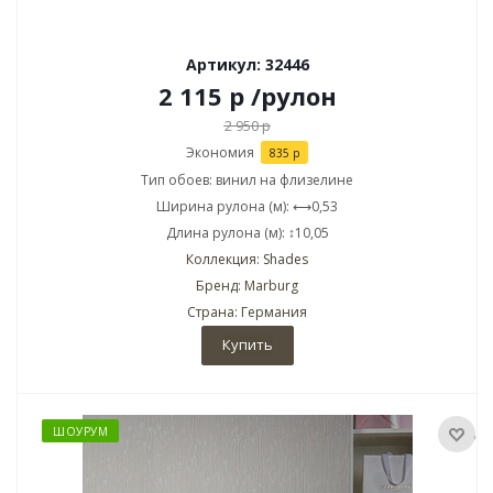
Артикул: 32446
2 115
р
/рулон
2 950
р
Экономия
835
р
Тип обоев: винил на флизелине
Ширина рулона (м): ⟷0,53
Длина рулона (м): ↕10,05
Коллекция: Shades
Бренд: Marburg
Страна: Германия
Купить
ШОУРУМ