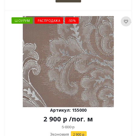
ШОУРУМ
РАСПРОДАЖА
-50%
Артикул: 155000
2 900
р
/пог. м
5 800
р
Экономия
2 900
р