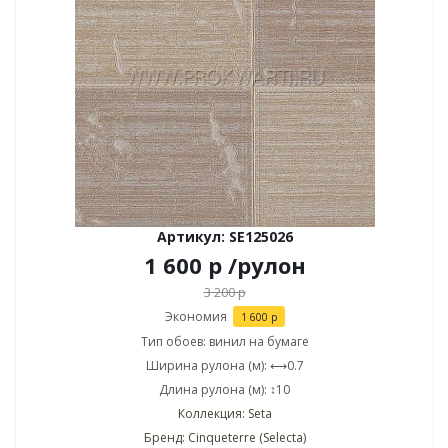
Артикул: SE125026
1 600
р
/рулон
3 200
р
Экономия
1 600
р
Тип обоев: винил на бумаге
Ширина рулона (м): ⟷0.7
Длина рулона (м): ↕10
Коллекция: Seta
Бренд: Cinqueterre (Selecta)