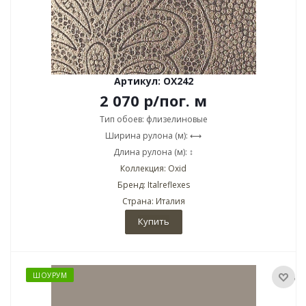
Артикул: OX242
2 070
р
/пог. м
Тип обоев: флизелиновые
Ширина рулона (м): ⟷
Длина рулона (м): ↕
Коллекция: Oxid
Бренд: Italreflexes
Страна: Италия
Купить
ШОУРУМ