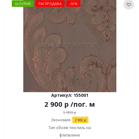
ШОУРУМ
РАСПРОДАЖА
-50%
Артикул: 155001
2 900
р
/пог. м
5 800
р
Экономия
2 900
р
Тип обоев: текстиль на
флизелине