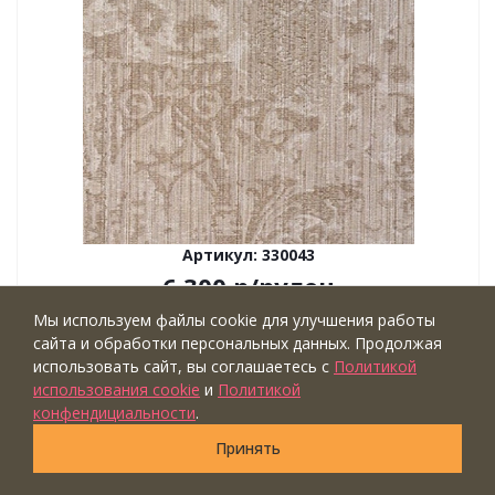
Артикул: 330043
6 300
р
/рулон
Тип обоев: с флоком
Мы используем файлы cookie для улучшения работы
сайта и обработки персональных данных. Продолжая
Ширина рулона (м): ⟷0.70
использовать сайт, вы соглашаетесь с
Политикой
Длина рулона (м): ↕10.05
использования cookie
и
Политикой
Коллекция: Kilim
конфендициальности
.
Бренд: Portofino
Принять
Страна: Италия
Купить