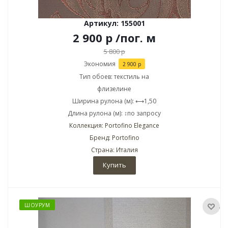
Артикул: 155001
2 900
р
/пог. м
5 800
р
Экономия
2 900
р
Тип обоев: текстиль на
флизелине
Ширина рулона (м): ⟷1,50
Длина рулона (м): ↕по запросу
Коллекция: Portofino Elegance
Бренд: Portofino
Страна: Италия
Купить
ШОУРУМ