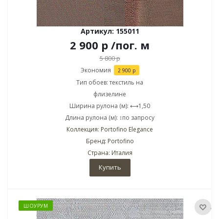
Артикул: 155011
2 900
р
/пог. м
5 800
р
Экономия
2 900
р
Тип обоев: текстиль на
флизелине
Ширина рулона (м): ⟷1,50
Длина рулона (м): ↕по запросу
Коллекция: Portofino Elegance
Бренд: Portofino
Страна: Италия
Купить
ШОУРУМ