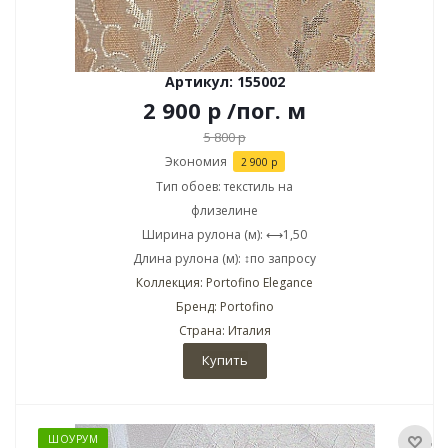
Артикул: 155002
2 900
р
/пог. м
5 800
р
Экономия
2 900
р
Тип обоев: текстиль на
флизелине
Ширина рулона (м): ⟷1,50
Длина рулона (м): ↕по запросу
Коллекция: Portofino Elegance
Бренд: Portofino
Страна: Италия
Купить
ШОУРУМ