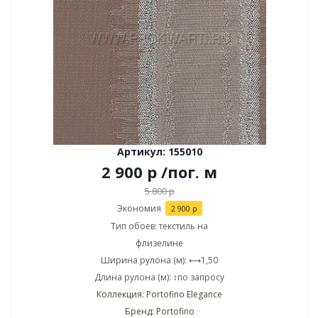
Артикул: 155010
2 900
р
/пог. м
5 800
р
Экономия
2 900
р
Тип обоев: текстиль на
флизелине
Ширина рулона (м): ⟷1,50
Длина рулона (м): ↕по запросу
Коллекция: Portofino Elegance
Бренд: Portofino