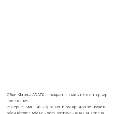
Артикул:P97
Артикул:P107
Артикул:D30
Цена:738.00р
Цена:472.00р
Цен
Бренд:Perfect
Бренд:Perfect
Б
Страна:Россия
Страна:Россия
С
Размер:70х18х2000
Размер:50х15х2000
Раз
Обои Khroma ADA704 прекрасно впишутся в интерьер
помещения.
Интернет-магазин «ПроквартиРу» предлагает купить
обои Khroma Adagio Zoom, артикул - ADA704. Страна