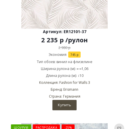
Артикул: ER12101-37
2 235
р
/рулон
2 980
р
Экономия
745
р
Тип обоев: винил на флизелине
Ширина рулона (м): ⟷1,06
Длина рулона (м): ↕10
Коллекция: Fashion for Walls 3
Бренд: Erismann
Страна: Германия
Купить
ШОУРУМ
РАСПРОДАЖА
-25%