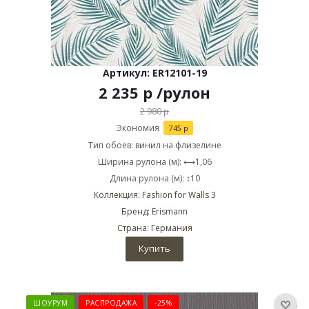
Артикул: ER12101-19
2 235
р
/рулон
2 980
р
Экономия
745
р
Тип обоев: винил на флизелине
Ширина рулона (м): ⟷1,06
Длина рулона (м): ↕10
Коллекция: Fashion for Walls 3
Бренд: Erismann
Страна: Германия
Купить
ШОУРУМ
РАСПРОДАЖА
-25%