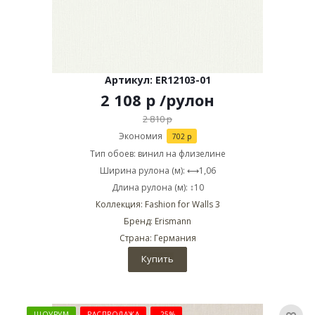
Артикул: ER12103-01
2 108
р
/рулон
2 810
р
Экономия
702
р
Тип обоев: винил на флизелине
Ширина рулона (м): ⟷1,06
Длина рулона (м): ↕10
Коллекция: Fashion for Walls 3
Бренд: Erismann
Страна: Германия
Купить
ШОУРУМ
РАСПРОДАЖА
-25%