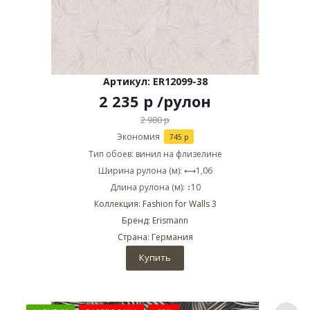
Артикул: ER12099-38
2 235
р
/рулон
2 980
р
Экономия
745
р
Тип обоев: винил на флизелине
Ширина рулона (м): ⟷1,06
Длина рулона (м): ↕10
Коллекция: Fashion for Walls 3
Бренд: Erismann
Страна: Германия
Купить