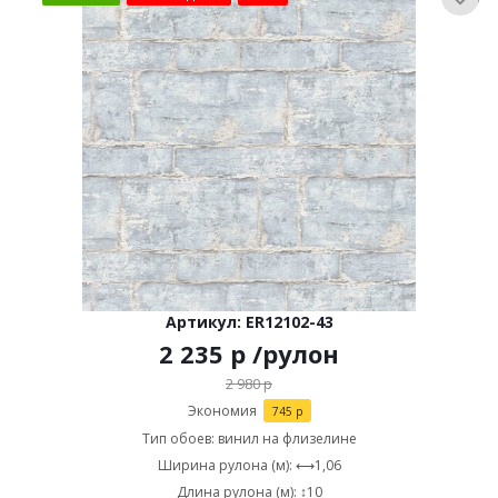
Артикул: ER12102-43
2 235
р
/рулон
2 980
р
Экономия
745
р
Тип обоев: винил на флизелине
Ширина рулона (м): ⟷1,06
Длина рулона (м): ↕10