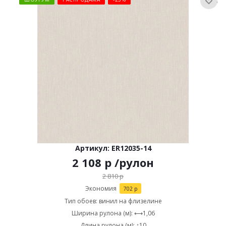
Артикул: ER12035-14
2 108
р
/рулон
2 810
р
Экономия
702
р
Тип обоев: винил на флизелине
Ширина рулона (м): ⟷1,06
Длина рулона (м): ↕10