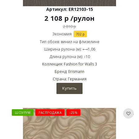
Артикул: ER12103-15
2 108
р
/рулон
2 810
р
Экономия
702
р
Тип обоев: винил на флизелине
Ширина рулона (м): ⟷1,06
Длина рулона (м): ↕10
Коллекция: Fashion for Walls 3
Бренд: Erismann
Страна: Германия
Купить
ШОУРУМ
РАСПРОДАЖА
-25%