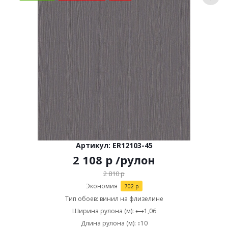
Артикул: ER12103-45
2 108
р
/рулон
2 810
р
Экономия
702
р
Тип обоев: винил на флизелине
Ширина рулона (м): ⟷1,06
Длина рулона (м): ↕10