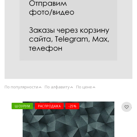
По популярности
По алфавиту
По цене
ШОУРУМ
РАСПРОДАЖА
-25%