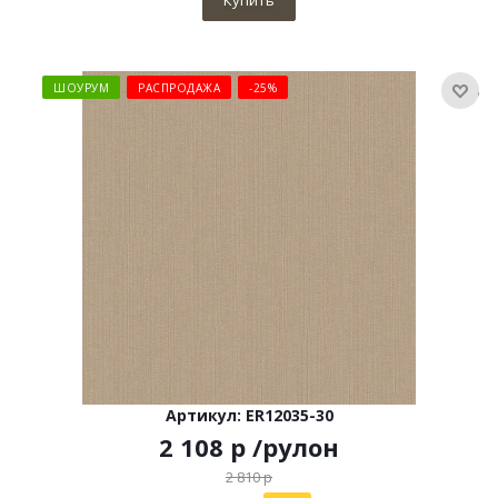
Купить
ШОУРУМ
РАСПРОДАЖА
-25%
Артикул: ER12035-30
2 108
р
/рулон
2 810
р