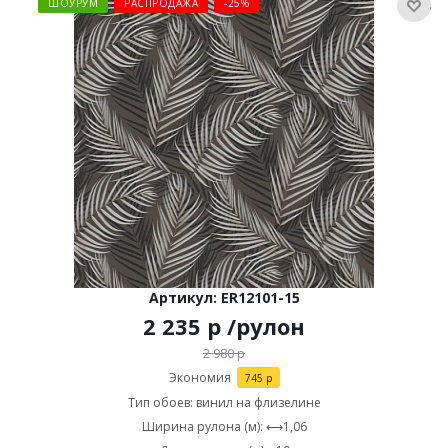
ШОУРУМ
РАСПРОДАЖА
-25%
Артикул: ER12101-15
2 235
р
/рулон
2 980
р
Экономия
745
р
Тип обоев: винил на флизелине
Ширина рулона (м): ⟷1,06