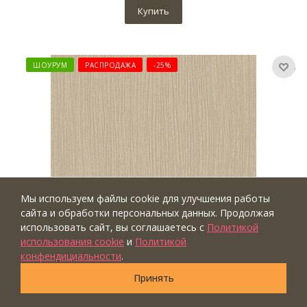
Купить
ШОУРУМ
РАСПРОДАЖА
-25%
Мы используем файлы cookie для улучшения работы
сайта и обработки персональных данных. Продолжая
использовать сайт, вы соглашаетесь с
Политикой
использования cookie
и
Политикой
конфендициальности
.
Артикул: ER12103-30
Принять
2 108
р
/рулон
2 810
р