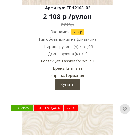
Артикул: ER12103-02
2 108
р
/рулон
2 810
р
Экономия
702
р
Тип обоев: винил на флизелине
Ширина рулона (м): ⟷1,06
Длина рулона (м): ↕10
Коллекция: Fashion for Walls 3
Бренд: Erismann
Страна: Германия
Купить
ШОУРУМ
РАСПРОДАЖА
-25%