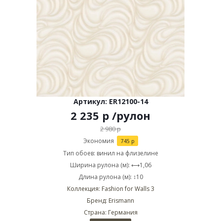
Артикул: ER12100-14
2 235
р
/рулон
2 980
р
Экономия
745
р
Тип обоев: винил на флизелине
Ширина рулона (м): ⟷1,06
Длина рулона (м): ↕10
Коллекция: Fashion for Walls 3
Бренд: Erismann
Страна: Германия