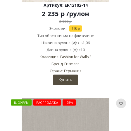
Артикул: ER12102-14
2 235
р
/рулон
2 980
р
Экономия
745
р
Тип обоев: винил на флизелине
Ширина рулона (м): ⟷1,06
Длина рулона (м): ↕10
Коллекция: Fashion for Walls 3
Бренд: Erismann
Страна: Германия
Купить
ШОУРУМ
РАСПРОДАЖА
-25%