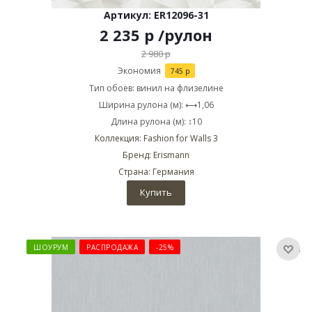
Артикул: ER12096-31
2 235
р
/рулон
2 980
р
Экономия
745
р
Тип обоев: винил на флизелине
Ширина рулона (м): ⟷1,06
Длина рулона (м): ↕10
Коллекция: Fashion for Walls 3
Бренд: Erismann
Страна: Германия
Купить
ШОУРУМ
РАСПРОДАЖА
-25%