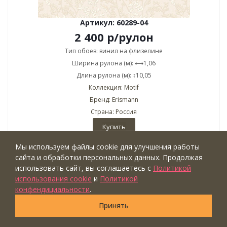
Артикул: 60289-04
2 400
р
/рулон
Тип обоев: винил на флизелине
Ширина рулона (м): ⟷1,06
Длина рулона (м): ↕10,05
Коллекция: Motif
Бренд: Erismann
Страна: Россия
Купить
Мы используем файлы cookie для улучшения работы
сайта и обработки персональных данных. Продолжая
использовать сайт, вы соглашаетесь с
Политикой
НОВИНКА
ШОУРУМ
ВИДЕО
использования cookie
и
Политикой
конфендициальности
.
Принять