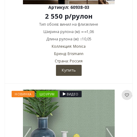
Артикул: 60938-03
2 550
р
/рулон
Тип обоев: винил на флизелине
Ширина рулона (м): ⟷1,06
Длина рулона (м): ↕10,05
Коллекция: Monica
Бренд: Erismann
Страна: Россия
Купить
НОВИНКА
ШОУРУМ
ВИДЕО