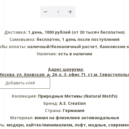
Доставка:
1 день, 1000 рублей (от 30 тысяч бесплатно)
Самовывоз:
бесплатно, 1 день после поступления
обы оплаты:
наличный/безналичный расчет, банковские 
Наличие:
есть в наличии
Адрес шоурума:
 Москва, ул. Азовская, д. 24, к. 3, офис 71, ст.м. Севастопол
Добавить клей
Коллекция:
Природные Мотивы (Natural Motifs)
Бренд:
A.S. Creation
Страна:
Германия
Материал:
винил на флизелине
антивандальные
ль:
модерн,
хайтек/минимализм,
лофт,
модные,
совреме