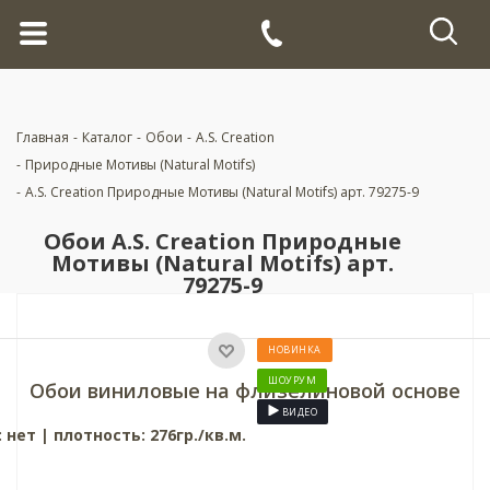
Главная
-
Каталог
-
Обои
-
A.S. Creation
-
Природные Мотивы (Natural Motifs)
-
A.S. Creation Природные Мотивы (Natural Motifs) арт. 79275-9
Обои A.S. Creation Природные
Мотивы (Natural Motifs) арт.
79275-9
НОВИНКА
ШОУРУМ
Обои виниловые на флизелиновой основе
ВИДЕО
: нет
|
плотность: 276гр./кв.м.