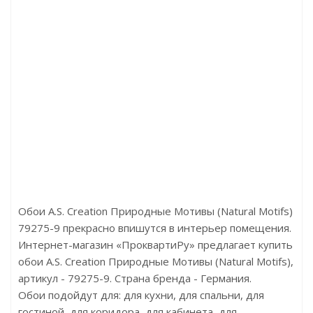
acco 09
Артикул:Life Click
Артикул:D047-81
2
Цена:р
Цена:613.00р
Бренд:Evofloor
Бренд:Decomaster
Страна:Австрия
Страна:Россия
5
Размер:
Размер:20х10х2900
Обои A.S. Creation Природные Мотивы (Natural Motifs)
79275-9 прекрасно впишутся в интерьер помещения.
Интернет-магазин «ПроквартиРу» предлагает купить
обои A.S. Creation Природные Мотивы (Natural Motifs),
артикул - 79275-9. Страна бренда - Германия.
Обои подойдут для: для кухни, для спальни, для
гостиной, для коридора, для кабинета, для