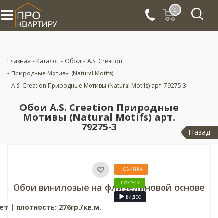
0
Главная
-
Каталог
-
Обои
-
A.S. Creation
-
Природные Мотивы (Natural Motifs)
-
A.S. Creation Природные Мотивы (Natural Motifs) арт. 79275-3
Обои A.S. Creation Природные
Мотивы (Natural Motifs) арт.
79275-3
Назад
НОВИНКА
ШОУРУМ
Обои виниловые на флизелиновой основе
ВИДЕО
нет
|
плотность: 276гр./кв.м.