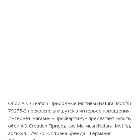
леевые
Артикул:LV141 BR396K
Артикул:Famil
2
Цена:2800.00р
Цена:р
Бренд:Hiwood
Бренд:Cuberta
Страна:Корея
Страна:Беларус
Размер:116х17,5х2700
Размер:
Обои A.S. Creation Природные Мотивы (Natural Motifs)
79275-3 прекрасно впишутся в интерьер помещения.
Интернет-магазин «ПроквартиРу» предлагает купить
обои A.S. Creation Природные Мотивы (Natural Motifs),
артикул - 79275-3. Страна бренда - Германия.