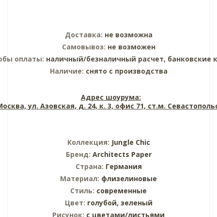
Доставка:
не возможна
Самовывоз:
не возможен
обы оплаты:
наличный/безналичный расчет, банковские 
Наличие:
снято с производства
Адрес шоурума:
 Москва, ул. Азовская, д. 24, к. 3, офис 71, ст.м. Севастопол
Коллекция:
Jungle Chic
Бренд:
Architects Paper
Страна:
Германия
Материал:
флизелиновые
Стиль:
современные
Цвет:
голубой,
зеленый
Рисунок:
с цветами/листьями