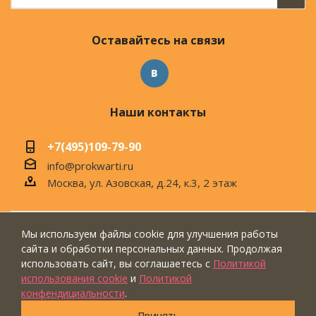
Оставайтесь на связи
Наши контакты
+7(495)109-79-90
info@prokwarti.ru
Москва, ул. Азовская, д.24, к.3, 2 этаж
Мы используем файлы cookie для улучшения работы
© 2026 Магазин современного интерьера
сайта и обработки персональных данных. Продолжая
"ПроКвартиРу"
использовать сайт, вы соглашаетесь с
Политикой
использования cookie
и
Политикой
конфендициальности
.
Принять