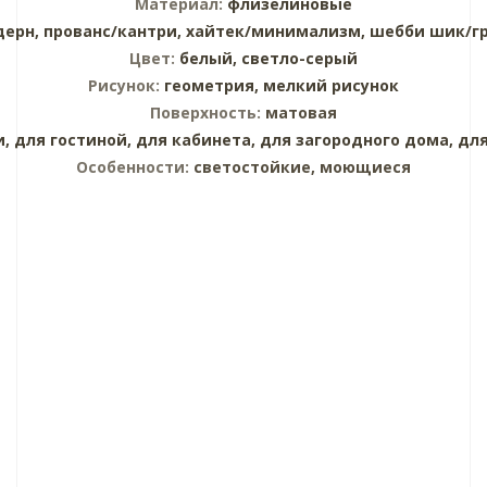
Материал:
флизелиновые
дерн,
прованс/кантри,
хайтек/минимализм,
шебби шик/г
Цвет:
белый,
светло-серый
Рисунок:
геометрия,
мелкий рисунок
Поверхность:
матовая
и,
для гостиной,
для кабинета,
для загородного дома,
для
Особенности:
светостойкие, моющиеся