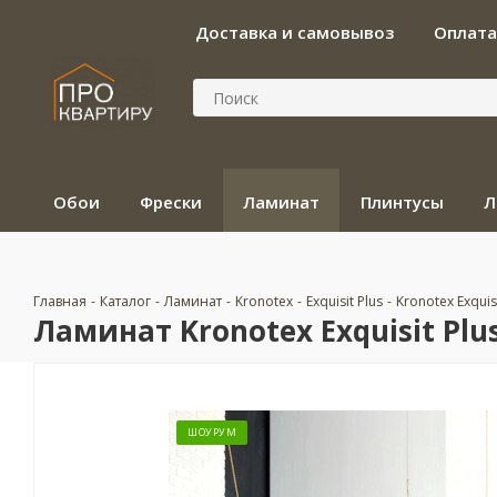
Доставка и самовывоз
Оплата
Обои
Фрески
Ламинат
Плинтусы
Л
Главная
-
Каталог
-
Ламинат
-
Kronotex
-
Exquisit Plus
-
Kronotex Exqui
Ламинат Kronotex Exquisit Pl
ШОУРУМ