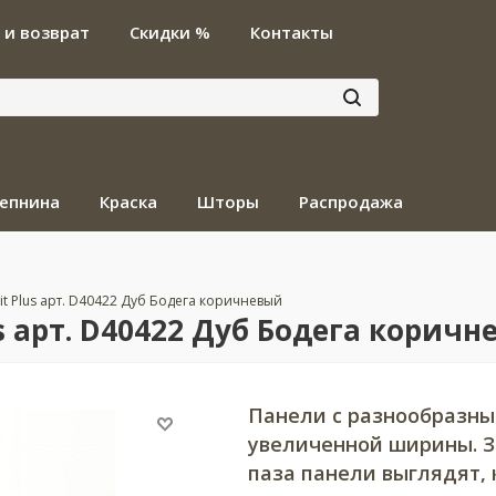
 и возврат
Скидки %
Контакты
епнина
Краска
Шторы
Распродажа
sit Plus арт. D40422 Дуб Бодега коричневый
us арт. D40422 Дуб Бодега корич
Панели с разнообразны
увеличенной ширины. З
паза панели выглядят,