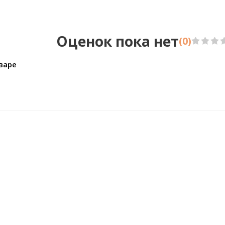
Размер:1х10,05
Раз
Оценок пока нет
(0)
варе