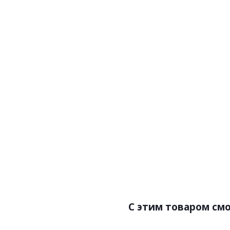
Артикул:Плитка кварц-в
Цена
Бре
Раз
С этим товаром см