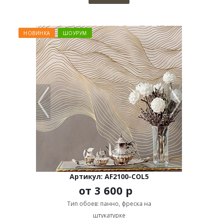
НОВИНКА
ШОУРУМ
Артикул: AF2100-COL5
от
3 600 р
Тип обоев: панно, фреска на
штукатурке