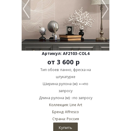
Артикул: AF2103-COL4
от
3 600 р
Тип обоев: панно, фреска на
штукатурке
Ширина рулона (м): ⟷по
запросу
Длина рулона (м): ↕по запросу
Коллекция: Line Art
Бренд: Affresco
Страна: Россия
Купить