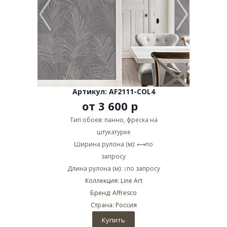
Артикул: AF2111-COL4
от
3 600 р
Тип обоев: панно, фреска на
штукатурке
Ширина рулона (м): ⟷по
запросу
Длина рулона (м): ↕по запросу
Коллекция: Line Art
Бренд: Affresco
Страна: Россия
Купить