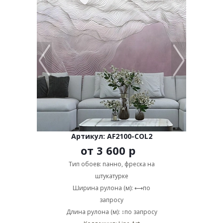
Артикул: AF2100-COL2
от
3 600 р
Тип обоев: панно, фреска на
штукатурке
Ширина рулона (м): ⟷по
запросу
Длина рулона (м): ↕по запросу