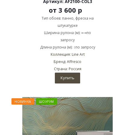
Артикул: AF2100-COL3
от
3 600 р
Тип обоев: панно, фреска на
штукатурке
Ширина рулона (м): ⟷по
запросу
Длина рулона (м): ↕по запросу
Коллекция: Line Art
Бренд: Affresco
Страна: Россия
Купить
НОВИНКА
ШОУРУМ