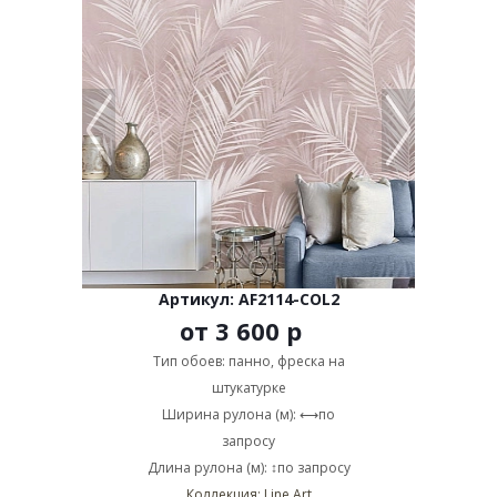
Артикул: AF2114-COL2
от
3 600 р
Тип обоев: панно, фреска на
штукатурке
Ширина рулона (м): ⟷по
запросу
Длина рулона (м): ↕по запросу
Коллекция: Line Art