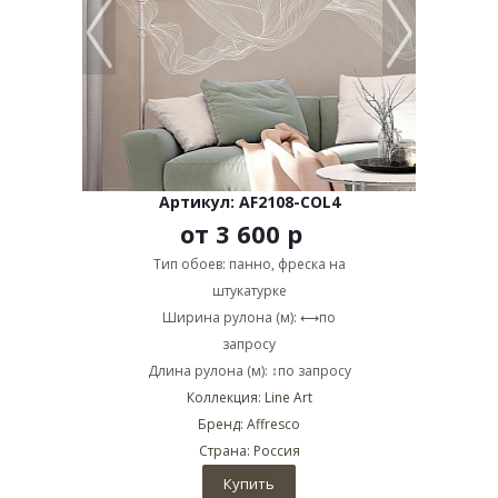
Артикул: AF2108-COL4
от
3 600 р
Тип обоев: панно, фреска на
штукатурке
Ширина рулона (м): ⟷по
запросу
Длина рулона (м): ↕по запросу
Коллекция: Line Art
Бренд: Affresco
Страна: Россия
Купить