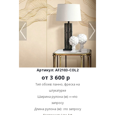
Артикул: AF2103-COL2
от
3 600 р
Тип обоев: панно, фреска на
штукатурке
Ширина рулона (м): ⟷по
запросу
Длина рулона (м): ↕по запросу