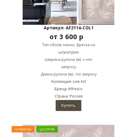
Артикул: AF2114-COL1
от
3 600 р
Тип обоев: панно, фреска на
штукатурке
Ширина рулона (м): ⟷по
запросу
Длина рулона (м): ↕по запросу
Коллекция: Line Art
Бренд: Affresco
Страна: Россия
Купить
НОВИНКА
ШОУРУМ