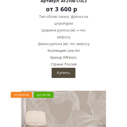
Артикул: AF2108-COL3
от
3 600 р
Тип обоев: панно, фреска на
штукатурке
Ширина рулона (м): ⟷по
запросу
Длина рулона (м): ↕по запросу
Коллекция: Line Art
Бренд: Affresco
Страна: Россия
Купить
НОВИНКА
ШОУРУМ