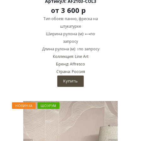
Артикул: AF2103-COL3
от
3 600 р
Тип обоев: панно, фреска на
штукатурке
Ширина рулона (м): ⟷по
запросу
Длина рулона (м): ↕по запросу
Коллекция: Line Art
Бренд: Affresco
Страна: Россия
Купить
НОВИНКА
ШОУРУМ