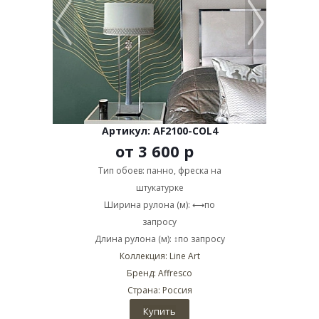
Артикул: AF2100-COL4
от
3 600 р
Тип обоев: панно, фреска на
штукатурке
Ширина рулона (м): ⟷по
запросу
Длина рулона (м): ↕по запросу
Коллекция: Line Art
Бренд: Affresco
Страна: Россия
Купить