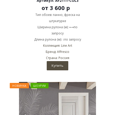
Артикул: AF2111-COL3
от
3 600 р
Тип обоев: панно, фреска на
штукатурке
Ширина рулона (м): ⟷по
запросу
Длина рулона (м): ↕по запросу
Коллекция: Line Art
Бренд: Affresco
Страна: Россия
Купить
НОВИНКА
ШОУРУМ