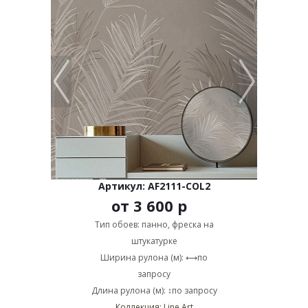
Артикул: AF2111-COL2
от
3 600 р
Тип обоев: панно, фреска на
штукатурке
Ширина рулона (м): ⟷по
запросу
Длина рулона (м): ↕по запросу
Коллекция: Line Art