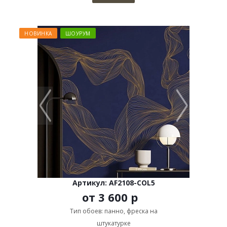
НОВИНКА
ШОУРУМ
Артикул: AF2108-COL5
от
3 600 р
Тип обоев: панно, фреска на
штукатурке