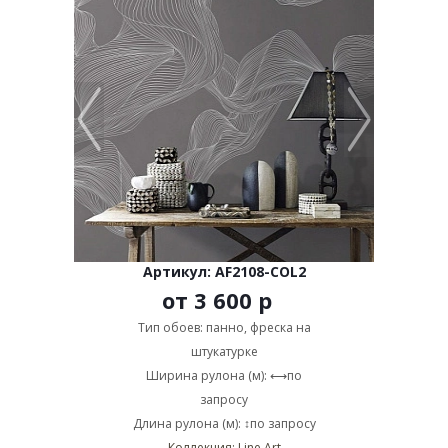
Артикул: AF2108-COL2
от
3 600 р
Тип обоев: панно, фреска на
штукатурке
Ширина рулона (м): ⟷по
запросу
Длина рулона (м): ↕по запросу
Коллекция: Line Art