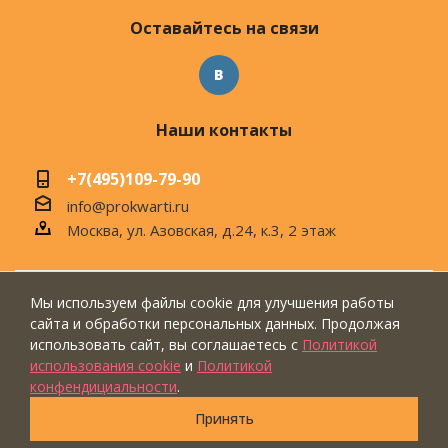
Оставайтесь на связи
Наши контакты
+7(495)109-79-90
info@prokwarti.ru
Москва, ул. Азовская, д.24, к.3, 2 этаж
Мы используем файлы cookie для улучшения работы
© 2026 Магазин современного интерьера
сайта и обработки персональных данных. Продолжая
"ПроКвартиРу"
использовать сайт, вы соглашаетесь с
Политикой
использования cookie
и
Политикой
конфендициальности
.
Принять