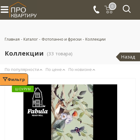
0
Главная
-
Каталог
-
Фотопанно и фрески
-
Коллекции
Коллекции
(33 товара)
Назад
По популярности
По цене
По новизне
Фильтр
ШОУРУМ