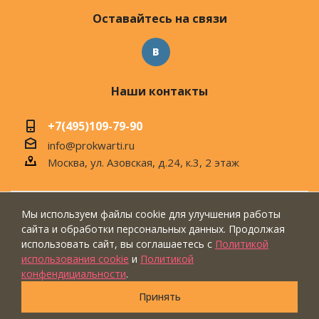
Оставайтесь на связи
Наши контакты
+7(495)109-79-90
info@prokwarti.ru
Москва, ул. Азовская, д.24, к.3, 2 этаж
Мы используем файлы cookie для улучшения работы
© 2026 Магазин современного интерьера
сайта и обработки персональных данных. Продолжая
"ПроКвартиРу"
использовать сайт, вы соглашаетесь с
Политикой
использования cookie
и
Политикой
конфендициальности
.
Принять