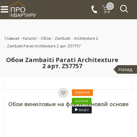
0
Главная
-
Каталог
-
Обои
-
Zambaiti
-
Architexture 2
-
Zambaiti Parati Architexture 2 арт. Z57757
Обои Zambaiti Parati Architexture
2 арт. Z57757
Назад
НОВИНКА
ШОУРУМ
Обои виниловые на флизелиновой основе
ВИДЕО