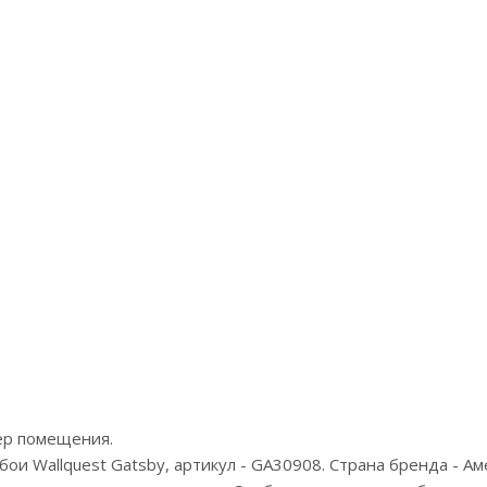
Артикул:IMG4 002/1
Цена:13190р
Бренд:Loymina
Страна:Россия
Размер:1х10,05
ер помещения.
и Wallquest Gatsby, артикул - GA30908. Страна бренда - Ам