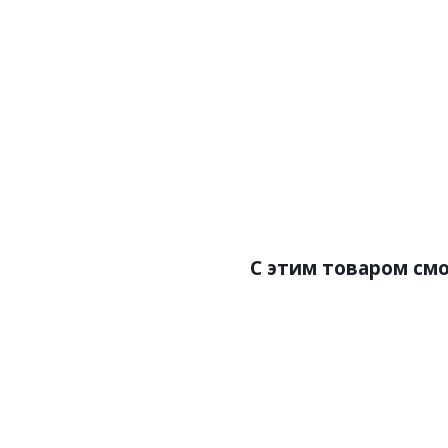
Артикул:F4M-201 Дуб Анд
Цена:2000.00р/
Бренд:Floor4m
Страна:Узбекист
Размер:1220х183
С этим товаром см