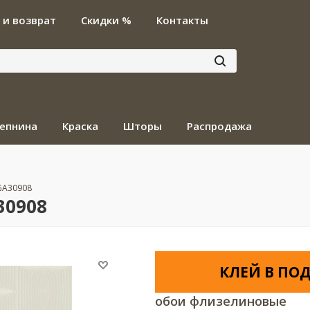
 и возврат
Скидки %
Контакты
епнина
Краска
Шторы
Распродажа
 GA30908
30908
КЛЕЙ В ПОД
обои флизелиновые