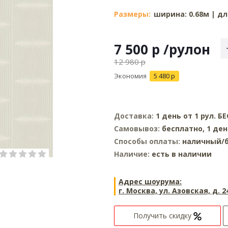
Размеры:
ширина: 0.68м | дл
7 500
р
/рулон
12 980
р
Экономия
5 480
р
Доставка:
1 день от 1 рул. 
Самовывоз:
бесплатно, 1 де
Способы оплаты:
наличный/б
Наличие:
есть в наличии
Адрес шоурума:
г. Москва, ул. Азовская, д. 2
Получить скидку