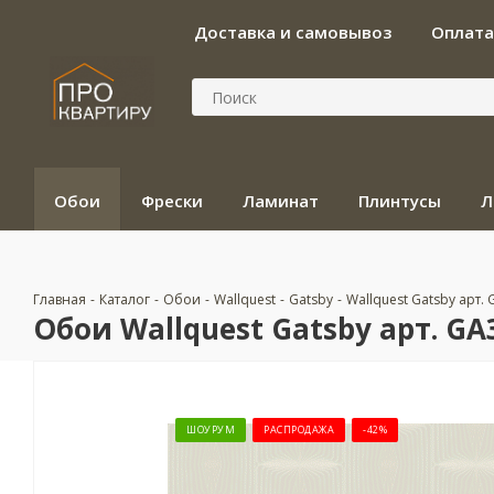
Доставка и самовывоз
Оплата
Обои
Фрески
Ламинат
Плинтусы
Л
Главная
-
Каталог
-
Обои
-
Wallquest
-
Gatsby
-
Wallquest Gatsby арт.
Обои Wallquest Gatsby арт. GA
ШОУРУМ
РАСПРОДАЖА
-42%