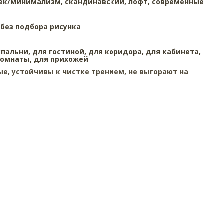
ек/минимализм,
скандинавский,
лофт,
современные
,
без подбора рисунка
спальни,
для гостиной,
для коридора,
для кабинета,
комнаты,
для прихожей
е, устойчивы к чистке трением, не выгорают на