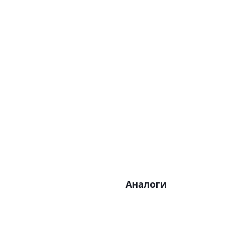
Артикул:22073
Артик
Цена:4400р
Цен
Бренд:Parato
Бре
Страна:Италия
Стра
Размер:0,53 х 10,05
Размер
Аналоги