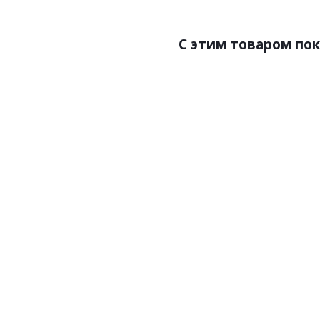
C этим товаром по
Артикул:P107
Артик