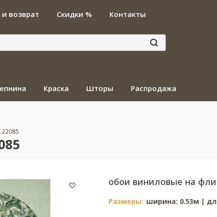
 и возврат
Скидки %
Контакты
епнина
Краска
Шторы
Распродажа
. 22085
085
обои виниловые на фли
Размеры:
ширина: 0.53м | дл