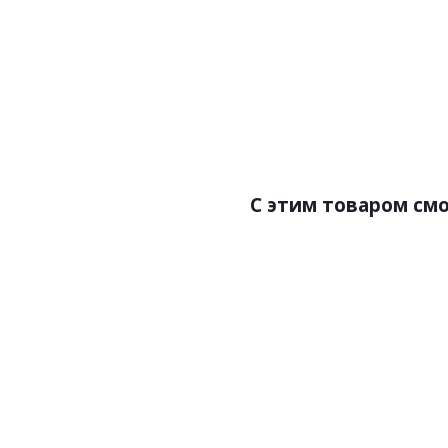
Цена:472.00р
Бренд:Perfect
Страна:Россия
Размер:50х15х2000
С этим товаром см