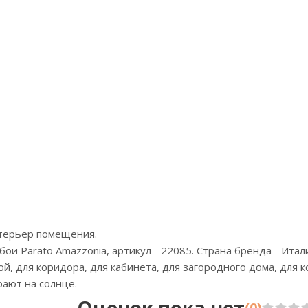
Артикул:RBN1002-37
Цена:4800р
Бренд:Alessandro Allori
Страна:Южная Корея
Размер:1,06х10
нтерьер помещения.
и Parato Amazzonia, артикул - 22085. Страна бренда - Итал
ной, для коридора, для кабинета, для загородного дома, для
рают на солнце.
(0)