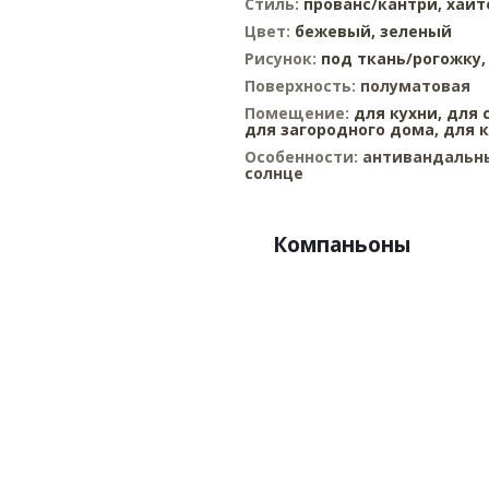
Стиль:
прованс/кантри,
хайт
Цвет:
бежевый,
зеленый
Рисунок:
под ткань/рогожку
Поверхность:
полуматовая
Помещение:
для кухни,
для 
для загородного дома,
для 
Особенности:
антивандальны
солнце
Компаньоны