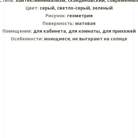
Стиль:
хайтек/минимализм,
скандинавский,
современны
Цвет:
серый,
светло-серый,
зеленый
Рисунок:
геометрия
Поверхность:
матовая
Помещение:
для кабинета,
для комнаты,
для прихожей
Особенности:
моющиеся, не выгорают на солнце