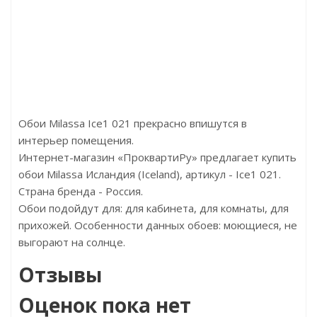
Цена:3300.00р/м2
Цена
Бренд:Kronotex
Бр
Страна:Германия
Ст
Размер:1375x188x12
Разме
Обои Milassa Ice1 021 прекрасно впишутся в
интерьер помещения.
Интернет-магазин «ПроквартиРу» предлагает купить
обои Milassa Исландия (Iceland), артикул - Ice1 021.
Страна бренда - Россия.
Обои подойдут для: для кабинета, для комнаты, для
прихожей. Особенности данных обоев: моющиеся, не
выгорают на солнце.
Отзывы
Оценок пока нет